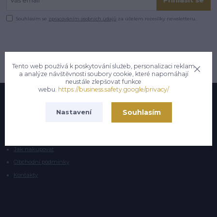
Souhlasím se
zpracováním osobních údajů
za účelem rozesílky newsletteru.
Tento web používá k poskytování služeb, personalizaci reklam
a analýze návštěvnosti soubory cookie, které napomáhají
neustále zlepšovat funkce
webu.
https://business.safety.google/privacy/
Informace pro zákazníky
Souhlasím
Nastavení
O nás
Jak nakupovat
Obchodní podmínky
Kontakty