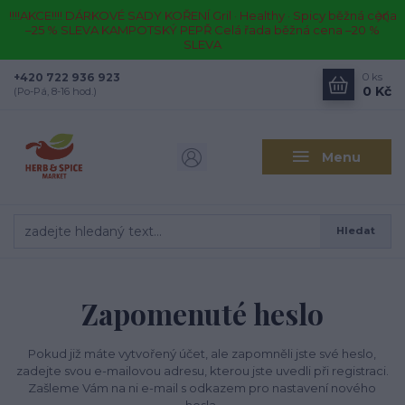
!!!!AKCE!!!! DÁRKOVÉ SADY KOŘENÍ Gril · Healthy · Spicy běžná cena
–25 % SLEVA KAMPOTSKÝ PEPŘ Celá řada běžná cena –20 %
SLEVA
+420 722 936 923
0
ks
0 Kč
(Po-Pá, 8-16 hod.)
Menu
Hledat
Zapomenuté heslo
Pokud již máte vytvořený účet, ale zapomněli jste své heslo,
zadejte svou e-mailovou adresu, kterou jste uvedli při registraci.
Zašleme Vám na ni e-mail s odkazem pro nastavení nového