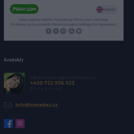
Kontakty
Zákaznická podpora hsmarket.cz
+420 722 936 923
(Po-Pá, 8-16 hod.)
info@hsmarket.cz