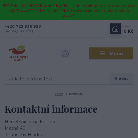
!!!!AKCE!!!! DÁRKOVÉ SADY KOŘENÍ Gril · Healthy · Spicy běžná cena
–25 % SLEVA KAMPOTSKÝ PEPŘ Celá řada běžná cena –20 %
SLEVA
+420 722 936 923
0
ks
0 Kč
(Po-Pá, 8-16 hod.)
Menu
Hledat
Úvod
Kontakty
Kontaktní informace
Herb&Spice market s.r.o.
Matná 40
Jindřichův Hradec