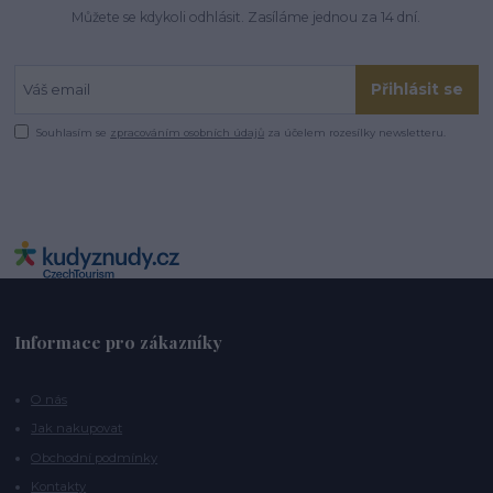
Můžete se kdykoli odhlásit. Zasíláme jednou za 14 dní.
Přihlásit se
Souhlasím se
zpracováním osobních údajů
za účelem rozesílky newsletteru.
Informace pro zákazníky
O nás
Jak nakupovat
Obchodní podmínky
Kontakty