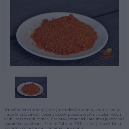
Jemná kořenící směs s výrazným medovým aroma, která lze použít
na pečená žebírka či pečený bůček, používá se při nakládání všech
druhů mas na gril, rožnění a přípravu marinád. Tato směs je vhodná i
pod dušenou zeleninu. Složení: Sůl max. 36 %, , sušený česnek, látka
zvýrazňující chuť a vůni: glutamá...
celý popis