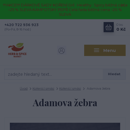
!!!!AKCE!!!! DÁRKOVÉ SADY KOŘENÍ Gril · Healthy · Spicy běžná cena
–25 % SLEVA KAMPOTSKÝ PEPŘ Celá řada běžná cena –20 %
SLEVA
+420 722 936 923
0
ks
0 Kč
(Po-Pá, 8-16 hod.)
Menu
Hledat
Úvod
Kořenící směsi
Kořenící směsi
Adamova žebra
Adamova žebra