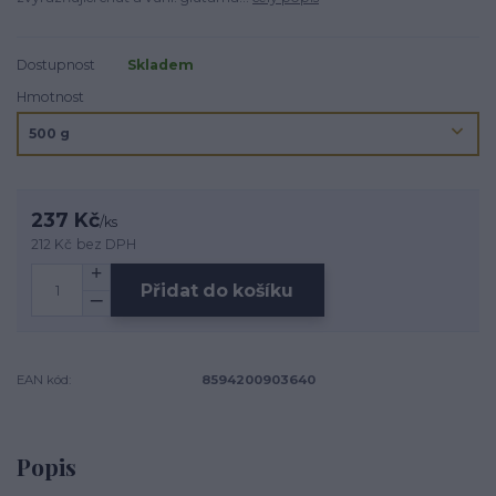
Dostupnost
Skladem
Hmotnost
237 Kč
/
ks
212 Kč
bez DPH
Přidat do košíku
EAN kód:
8594200903640
Popis