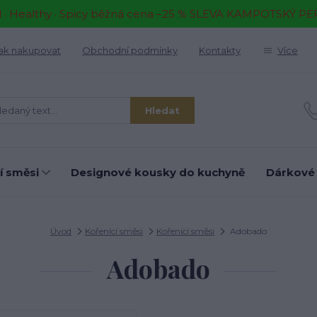
il · Healthy · Spicy běžná cena –25 % SLEVA KAMPOTSKÝ P
ak nakupovat
Obchodní podmínky
Kontakty
Více
Hledat
í směsi
Designové kousky do kuchyně
Dárkové
Úvod
Kořenící směsi
Kořenící směsi
Adobado
Adobado