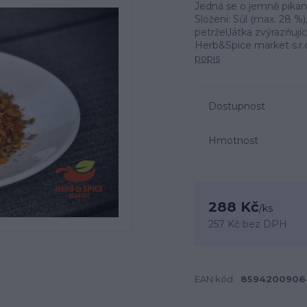
Jedná se o jemně pikan
Složení: Sůl (max. 28 %
petržel,látka zvýrazňují
Herb&Spice market s.r.o
popis
Dostupnost
Hmotnost
288 Kč
/
ks
257 Kč
bez DPH
EAN kód:
8594200906