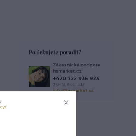
Potřebujete poradit?
Zákaznická podpora
hsmarket.cz
+420 722 936 923
(Po-Pá, 8-16 hod.)
info@hsmarket.cz
y
cy/
Zboží zařazeno v
kategoriích