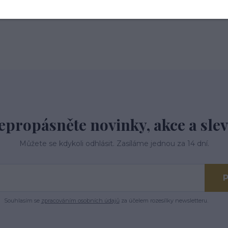
epropásněte novinky, akce a slev
Můžete se kdykoli odhlásit. Zasíláme jednou za 14 dní.
P
Souhlasím se
zpracováním osobních údajů
za účelem rozesílky newsletteru.