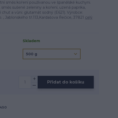
tní směs koření používanou ve španělské kuchyni.
), směs sušené zeleniny a koření, uzená paprika,
cí chuť a vůni: glutamát sodný (E621). Výrobce:
. , Jablonského tř.113,Kardašova Řečice, 37821
celý
Skladem
Přidat do košíku
450