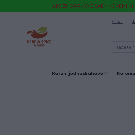
!!!!AKCE!!!! DÁRKOVÉ SADY KOŘENÍ Gr
O nás
J
Koření jednodruhové
Kořeníc