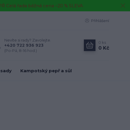
EPŘ Celá řada běžná cena –20 % SLEVA
Přihlášení
Nevíte si rady? Zavolejte.
0
ks
+420 722 936 923
0 Kč
(Po-Pá, 8-16 hod.)
 sady
Kampotský pepř a sůl