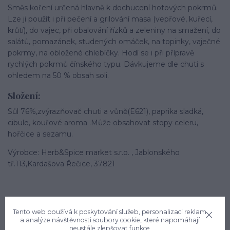
Směs koření určená hlavně k dochucení hotových pokrmů.
Lze ji použít i při pečení a grilování masa (vepřové, kuřecí,
krůtí), do vajec, při obalování řízků a zeleniny na smažení, do
salátů, pomazánek, studených omáček, na topinky, vaječné
pokrmy, na obložené chlebíčky. Hodí se i při přípravě
rychlých pokrmů čínského typu. Dávkujeme dle chuti s
ohledem na 50 % obsah soli.
Složení:
Sůl 76%,zvýrazňovač chuti a vůně(E621), paprika sladká,
cibule, kouřové aroma .Může obsahovat stopy celeru,
hořčice a sezamu.
Výrobce: Herb&Spice market s.r.o. , Jablonského
tř.113,Kardašova Řečice, 37821
Tento web používá k poskytování služeb, personalizaci reklam
a analýze návštěvnosti soubory cookie, které napomáhají
neustále zlepšovat funkce