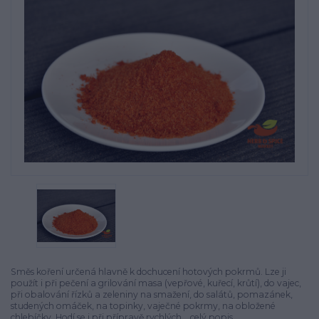
Směs koření určená hlavně k dochucení hotových pokrmů. Lze ji
použít i při pečení a grilování masa (vepřové, kuřecí, krůtí), do vajec,
při obalování řízků a zeleniny na smažení, do salátů, pomazánek,
studených omáček, na topinky, vaječné pokrmy, na obložené
chlebíčky. Hodí se i při přípravě rychlých...
celý popis