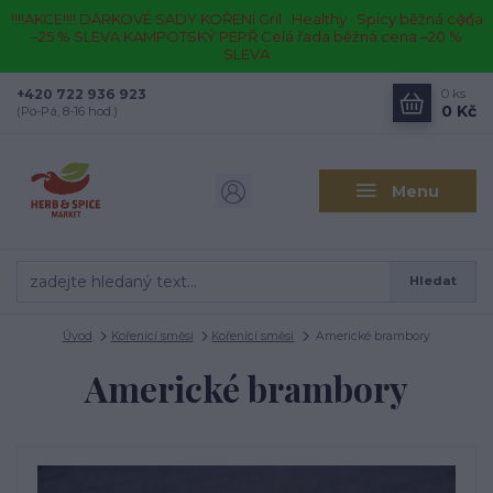
!!!!AKCE!!!! DÁRKOVÉ SADY KOŘENÍ Gril · Healthy · Spicy běžná cena
–25 % SLEVA KAMPOTSKÝ PEPŘ Celá řada běžná cena –20 %
SLEVA
+420 722 936 923
0
ks
0 Kč
(Po-Pá, 8-16 hod.)
Menu
Hledat
Úvod
Kořenící směsi
Kořenící směsi
Americké brambory
Americké brambory