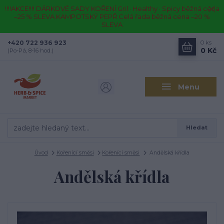
!!!!AKCE!!!! DÁRKOVÉ SADY KOŘENÍ Gril · Healthy · Spicy běžná cena
–25 % SLEVA KAMPOTSKÝ PEPŘ Celá řada běžná cena –20 %
SLEVA
+420 722 936 923
0
ks
0 Kč
(Po-Pá, 8-16 hod.)
Menu
Hledat
Úvod
Kořenící směsi
Kořenící směsi
Andělská křídla
Andělská křídla