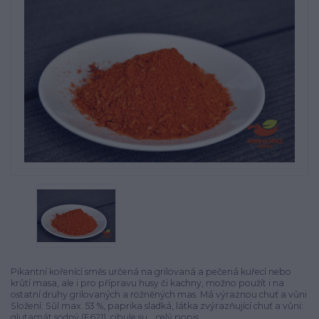
Pikantní kořenící směs určená na grilovaná a pečená kuřecí nebo
krůtí masa, ale i pro přípravu husy či kachny, možno použít i na
ostatní druhy grilovaných a rožněných mas. Má výraznou chuť a vůni
Složení: Sůl max. 53 %, paprika sladká, látka zvýrazňující chuť a vůni:
glutamát sodný (E621), cibule su...
celý popis