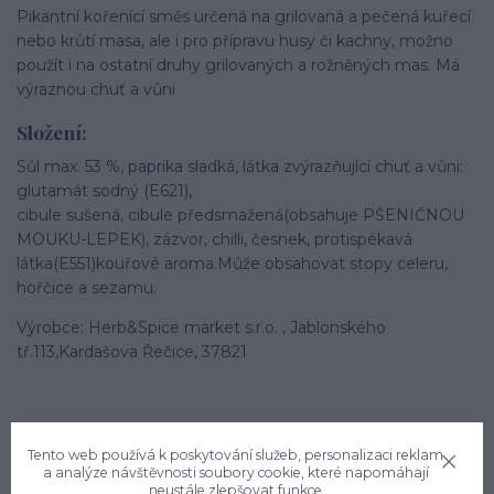
Pikantní kořenící směs určená na grilovaná a pečená kuřecí
nebo krůtí masa, ale i pro přípravu husy či kachny, možno
použít i na ostatní druhy grilovaných a rožněných mas. Má
výraznou chuť a vůni
Složení:
Sůl max. 53 %, paprika sladká, látka zvýrazňující chuť a vůni:
glutamát sodný (E621),
cibule sušená, cibule předsmažená(obsahuje PŠENIČNOU
MOUKU-LEPEK), zázvor, chilli, česnek, protispékavá
látka(E551)kouřové aroma.Může obsahovat stopy celeru,
hořčice a sezamu.
Výrobce: Herb&Spice market s.r.o. , Jablonského
tř.113,Kardašova Řečice, 37821
Tento web používá k poskytování služeb, personalizaci reklam
a analýze návštěvnosti soubory cookie, které napomáhají
neustále zlepšovat funkce