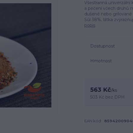
Všestranná univerzální 
a pečení včech druhů m
dušené nebo grilované 
Sůl 38%, látka zvýrazňuj
popis
Dostupnost
Hmotnost
563 Kč
/
ks
503 Kč
bez DPH
EAN kód:
8594200904