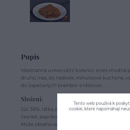
Popis
Všestranná univerzální kořenící směs vhodná př
druhů mas, do nádivek, minutkové kuchyně, vý
do zapečených brambor a těstovin.
Složení:
Tento web používá k poskyto
cookie, které napomáhají neu
Sůl 38%, látka zvýrazňující chuť a vůni: glutam
česnek, paprikové floky červené a zelené, kmín
Může obsahovat stopy celeru a sezamu.