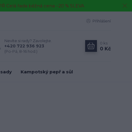
EPŘ Celá řada běžná cena –20 % SLEVA
Přihlášení
Nevíte si rady? Zavolejte.
0
ks
+420 722 936 923
0 Kč
(Po-Pá, 8-16 hod.)
 sady
Kampotský pepř a sůl