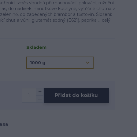
kořenící směs vhodná při marinování, grilování, rožnění
as, do nádivek, minutkové kuchyně, výtěčně chutná v
zelenině, do zapečených brambor a těstovin. Složení:
ící chuť a vůni: glutamát sodný (E621), paprika ...
celý
Skladem
Přidat do košíku
838