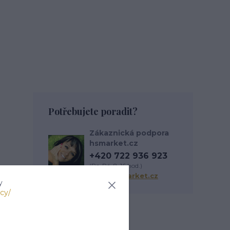
Potřebujete poradit?
Zákaznická podpora
hsmarket.cz
+420 722 936 923
(Po-Pá, 8-16 hod.)
info@hsmarket.cz
y
cy/
Zboží zařazeno v