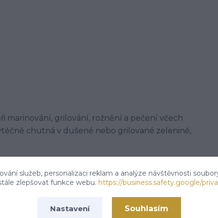
i marinování, grilování, rožnění a pečení včech
těčně chutná v dušené nebo grilované zelenině,
vání služeb, personalizaci reklam a analýze návštěvnosti soubor
stále zlepšovat funkce webu.
https://business.safety.google/priva
át sodný (E621), paprika sladká, pepř černý, mrkev,
, koriandr, HOŘČIČINÉ SEMÍNKO, cibule, petržel .
Souhlasím
Nastavení