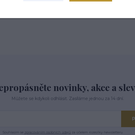
 tř.113,Kardašova Řečice, 37821
epropásněte novinky, akce a slev
Můžete se kdykoli odhlásit. Zasíláme jednou za 14 dní.
P
Souhlasím se
zpracováním osobních údajů
za účelem rozesílky newsletteru.