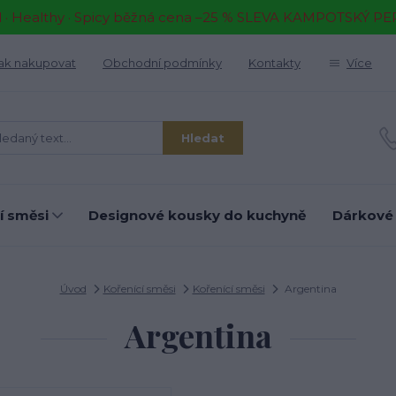
il · Healthy · Spicy běžná cena –25 % SLEVA KAMPOTSKÝ P
ak nakupovat
Obchodní podmínky
Kontakty
Více
Hledat
í směsi
Designové kousky do kuchyně
Dárkové
Úvod
Kořenící směsi
Kořenící směsi
Argentina
Argentina