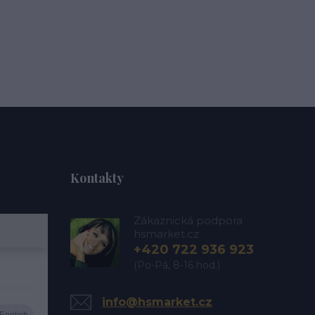
Kontakty
Zákaznická podpora
hsmarket.cz
+420 722 936 923
(Po-Pá, 8-16 hod.)
info@hsmarket.cz