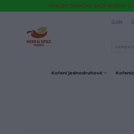
!!!!AKCE!!!! DÁRKOVÉ SADY KOŘENÍ Gr
O nás
J
Koření jednodruhové
Kořeníc