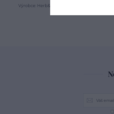
Výrobce: Herb&Spice market s.r.o. , Jablonského
N