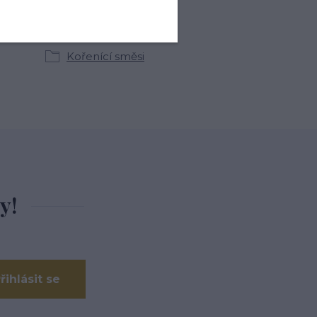
kategoriích
Kořenící směsi
y!
řihlásit se