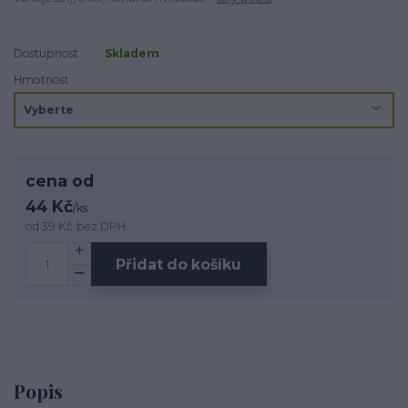
Dostupnost
Skladem
Hmotnost
cena od
44 Kč
/
ks
od
39 Kč
bez DPH
Přidat do košíku
Popis