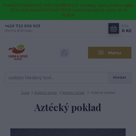
!!!!AKCE!!!! DÁRKOVÉ SADY KOŘENÍ Gril · Healthy · Spicy běžná cena
–25 % SLEVA KAMPOTSKÝ PEPŘ Celá řada běžná cena –20 %
SLEVA
+420 722 936 923
0
ks
0 Kč
(Po-Pá, 8-16 hod.)
Menu
Hledat
Úvod
Kořenící směsi
Kořenící směsi
Aztécký poklad
Aztécký poklad