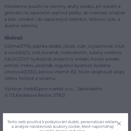
Všestranné použití na všechny druhy steaků, při rožnění a
grilování, na zapečené vepřové plátky, do marinád, omáček
a šťáv, vhodné i do zapečených brambor, těstovin, rýže, a
dušené zeleniny.
Složení:
Sůl(max37%), paprika sladká, cibule, cukr, zvýrazňovač chuti
a vůně(E621), chilli, koriandr, maltodextrin, sušený rostlinný
tuk,SOJOVÝ hydrolyzát, kvasničný extrakt, hovězí extrakt,
petržel, mrkev, pastiňák, regulátor kyselosti: kyselina
citronová(E330), barvivo vitamin B2. Může obsahovat stopy
celeru, hořčice a sezamu.
Výrobce: Herb&Spice market s.r.o. , Jablonského
tř.113,Kardašova Řečice, 37821
Tento web používá k poskytování služeb, personalizaci reklam
a analýze návštěvnosti soubory cookie, které napomáhají