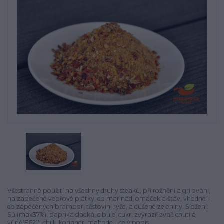
Všestranné použití na všechny druhy steaků, při rožnění a grilování,
na zapečené vepřové plátky, do marinád, omáček a šťáv, vhodné i
do zapečených brambor, těstovin, rýže, a dušené zeleniny. Složení:
Sůl(max37%), paprika sladká, cibule, cukr, zvýrazňovač chuti a
vůně(E621), chilli, koriandr, maltode...
celý popis