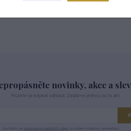
epropásněte novinky, akce a slev
Můžete se kdykoli odhlásit. Zasíláme jednou za 14 dní.
P
Souhlasím se
zpracováním osobních údajů
za účelem rozesílky newsletteru.