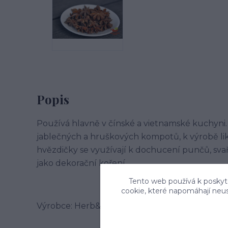
Popis
Používá hlavně v čínské a vietnamské kuchyni.
jablečných a hruškových kompotů, k výrobě li
hvězdičky se využívají k dochucení punčů, svař
jako dekorační koření.
Tento web používá k poskyto
cookie, které napomáhají neu
Výrobce: Herb&Spice market s.r.o. , Jablonského