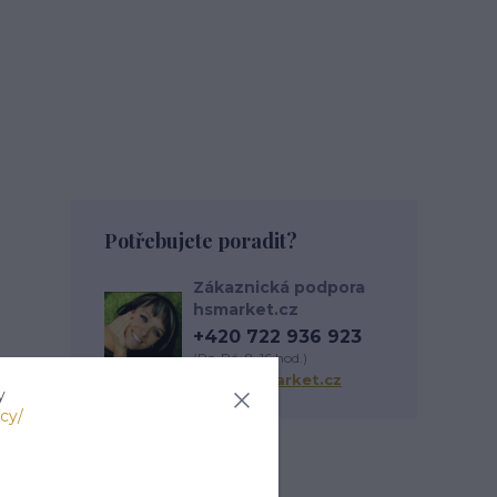
Potřebujete poradit?
Zákaznická podpora
hsmarket.cz
+420 722 936 923
(Po-Pá, 8-16 hod.)
info@hsmarket.cz
y
cy/
Zboží zařazeno v