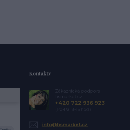
Kontakty
Zákaznická podpora
hsmarket.cz
+420 722 936 923
(Po-Pá, 8-16 hod.)
info@hsmarket.cz