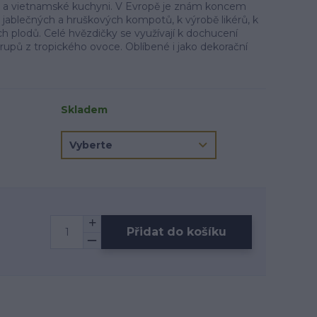
é a vietnamské kuchyni. V Evropě je znám koncem
do jablečných a hruškových kompotů, k výrobě likérů, k
h plodů. Celé hvězdičky se využívají k dochucení
irupů z tropického ovoce. Oblíbené i jako dekorační
Skladem
Přidat do košíku