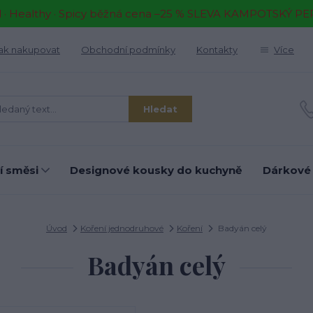
il · Healthy · Spicy běžná cena –25 % SLEVA KAMPOTSKÝ P
ak nakupovat
Obchodní podmínky
Kontakty
Více
Hledat
í směsi
Designové kousky do kuchyně
Dárkové
Úvod
Koření jednodruhové
Koření
Badyán celý
Badyán celý