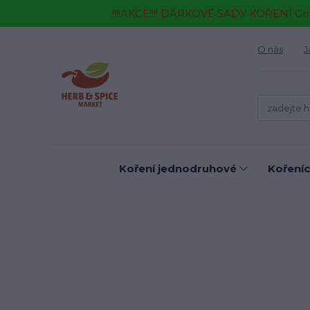
!!!!AKCE!!!! DÁRKOVÉ SADY KOŘENÍ Gr
O nás
J
Koření jednodruhové
Kořeníc