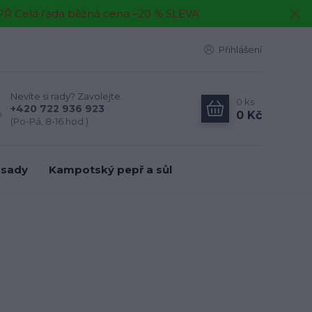
EPŘ Celá řada běžná cena –20 % SLEVA
Přihlášení
Nevíte si rady? Zavolejte.
0
ks
+420 722 936 923
0 Kč
(Po-Pá, 8-16 hod.)
 sady
Kampotský pepř a sůl