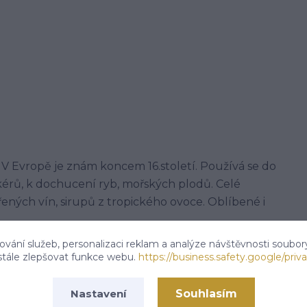
 V Evropě je znám koncem 16.století. Používá se do
kérů, k dochucení ryb, mořských plodů. Celé
ených vín, sirupů z tropického ovoce. Oblíbené i
vání služeb, personalizaci reklam a analýze návštěvnosti soubor
stále zlepšovat funkce webu.
https://business.safety.google/priva
 tř.113,Kardašova Řečice, 37821
Souhlasím
Nastavení