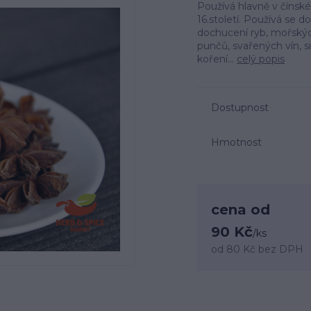
Používá hlavně v čínsk
16.století. Používá se 
dochucení ryb, mořskýc
punčů, svařených vín, s
koření...
celý popis
Dostupnost
Hmotnost
cena od
90 Kč
/
ks
od
80 Kč
bez DPH