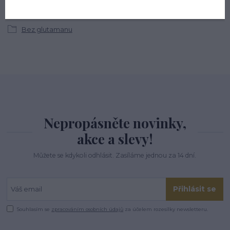
Zboží zařazeno v kategoriích
Bez glutamanu
Nepropásněte novinky,
akce a slevy!
Můžete se kdykoli odhlásit. Zasíláme jednou za 14 dní.
Přihlásit se
Souhlasím se
zpracováním osobních údajů
za účelem rozesílky newsletteru.