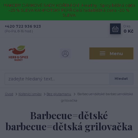
!!!!AKCE!!!! DÁRKOVÉ SADY KOŘENÍ Gril · Healthy · Spicy běžná cena
–25 % SLEVA KAMPOTSKÝ PEPŘ Celá řada běžná cena –20 %
SLEVA
+420 722 936 923
0
ks
0 Kč
(Po-Pá, 8-16 hod.)
Menu
Hledat
Úvod
Kořenící směsi
Bez glutamanu
Barbecue=dětské barbecue=dětská
grilovačka
Barbecue=dětské
barbecue=dětská grilovačka