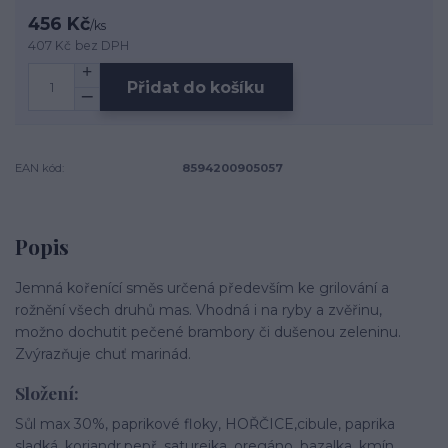
456 Kč
/
ks
407 Kč
bez DPH
Přidat do košíku
EAN kód:
8594200905057
Popis
Jemná kořenící směs určená především ke grilování a
rožnění všech druhů mas. Vhodná i na ryby a zvěřinu,
možno dochutit pečené brambory či dušenou zeleninu.
Zvýrazňuje chuť marinád.
Složení:
Sůl max 30%, paprikové floky, HOŘČICE,cibule, paprika
sladká, koriandr,pepř, saturejka, oregáno, bazalka, kmín,