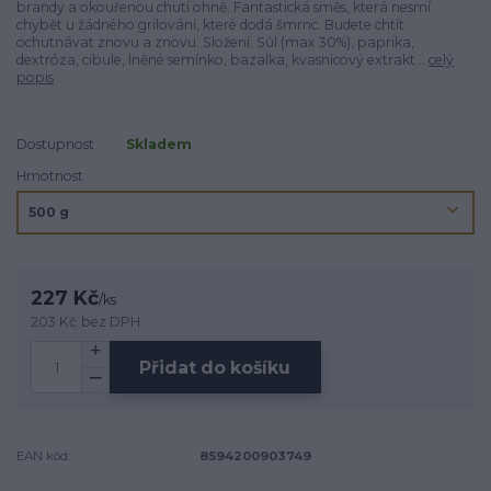
brandy a okouřenou chutí ohně. Fantastická směs, která nesmí
chybět u žádného grilování, které dodá šmrnc. Budete chtít
ochutnávat znovu a znovu. Složení: Sůl (max 30%), paprika,
dextróza, cibule, lněné semínko, bazalka, kvasnicový extrakt...
celý
popis
Dostupnost
Skladem
Hmotnost
227 Kč
/
ks
203 Kč
bez DPH
Přidat do košíku
EAN kód:
8594200903749