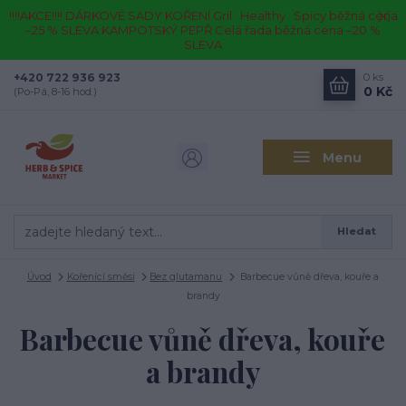
!!!!AKCE!!!! DÁRKOVÉ SADY KOŘENÍ Gril · Healthy · Spicy běžná cena
–25 % SLEVA KAMPOTSKÝ PEPŘ Celá řada běžná cena –20 %
SLEVA
+420 722 936 923
0
ks
0 Kč
(Po-Pá, 8-16 hod.)
Menu
Hledat
Úvod
Kořenící směsi
Bez glutamanu
Barbecue vůně dřeva, kouře a
brandy
Barbecue vůně dřeva, kouře
a brandy