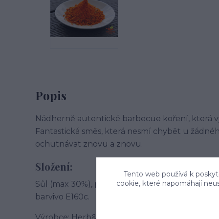
Popis
Nádherně autentické barbecue koření, která v
Fantastická směs, která nesmí chybět u žádnéh
ochutnávat znovu a znovu.
Složení:
Tento web používá k poskyto
cookie, které napomáhají neu
Sůl (max 30%), paprika, dextróza, cibule, lněné
barvivo E160c.
Výrobce: Herb&Spice market s.r.o. , Jablonského