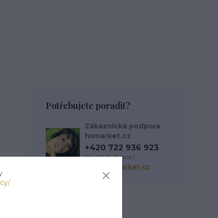
Potřebujete poradit?
Zákaznická podpora
hsmarket.cz
+420 722 936 923
(Po-Pá, 8-16 hod.)
info@hsmarket.cz
y
cy/
Zboží zařazeno v