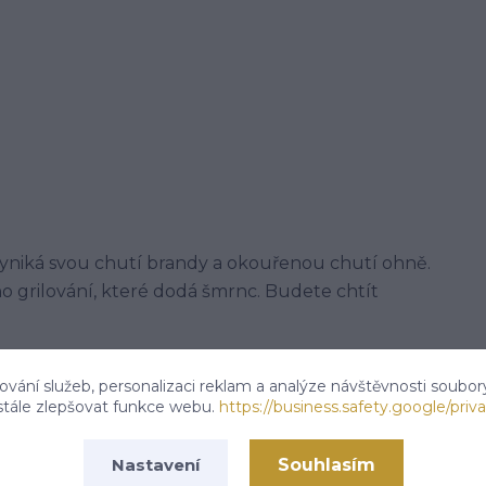
yniká svou chutí brandy a okouřenou chutí ohně.
o grilování, které dodá šmrnc. Budete chtít
vání služeb, personalizaci reklam a analýze návštěvnosti soubor
stále zlepšovat funkce webu.
https://business.safety.google/priva
 semínko, bazalka, kvasnicový extrakt, aromata,
Souhlasím
Nastavení
 tř.113,Kardašova Řečice, 37821