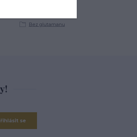
kategoriích
Bez glutamanu
y!
řihlásit se