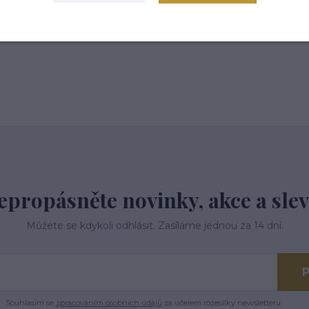
epropásněte novinky, akce a slev
Můžete se kdykoli odhlásit. Zasíláme jednou za 14 dní.
P
Souhlasím se
zpracováním osobních údajů
za účelem rozesílky newsletteru.