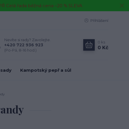
EPŘ Celá řada běžná cena –20 % SLEVA
Přihlášení
Nevíte si rady? Zavolejte.
0
ks
+420 722 936 923
0 Kč
(Po-Pá, 8-16 hod.)
 sady
Kampotský pepř a sůl
ndy
randy