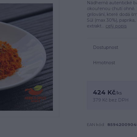
Nádherně autentické ba
okouřenou chutí ohně. 
grilování, které dodá š
Sůl (max 30%), paprika,
extrakt...
celý popis
Dostupnost
Hmotnost
424 Kč
/
ks
379 Kč
bez DPH
EAN kód:
8594200904