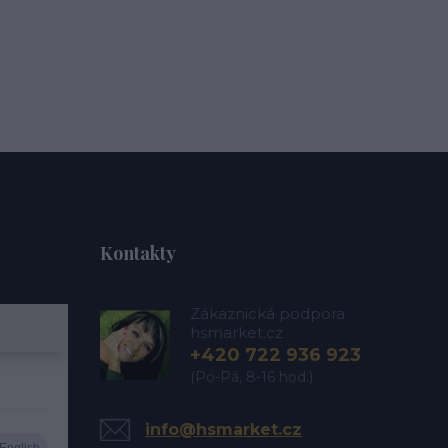
Kontakty
Zákaznická podpora
hsmarket.cz
+420 722 936 923
(Po-Pá, 8-16 hod.)
info@hsmarket.cz