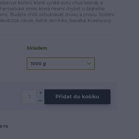
rbecue koření, která vyniká svou chutí brandy a
Fantastická směs, která nesmí chybět u žádného
mrnc. Budete chtít ochutnávat znovu a znovu. Složení:
 dextróza, cibule, lněné semínko, bazalka, kvasnicový
Skladem
Přidat do košíku
876