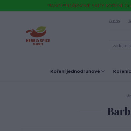
!!!!AKCE!!!! DÁRKOVÉ SADY KOŘENÍ Gr
O nás
J
Koření jednodruhové
Kořeníc
Úv
Barb