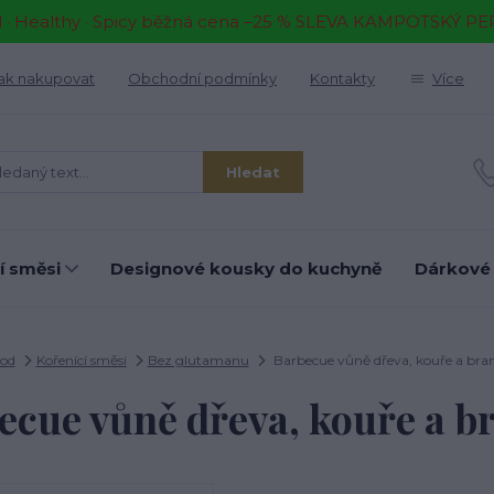
il · Healthy · Spicy běžná cena –25 % SLEVA KAMPOTSKÝ P
ak nakupovat
Obchodní podmínky
Kontakty
Více
Hledat
í směsi
Designové kousky do kuchyně
Dárkové
od
Kořenící směsi
Bez glutamanu
Barbecue vůně dřeva, kouře a bra
ecue vůně dřeva, kouře a b