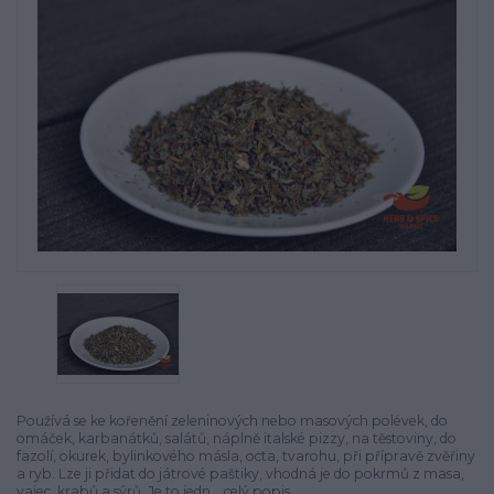
Používá se ke kořenění zeleninových nebo masových polévek, do
omáček, karbanátků, salátů, náplně italské pizzy, na těstoviny, do
fazolí, okurek, bylinkového másla, octa, tvarohu, při přípravě zvěřiny
a ryb. Lze ji přidat do játrové paštiky, vhodná je do pokrmů z masa,
vajec, krabů a sýrů. Je to jedn...
celý popis