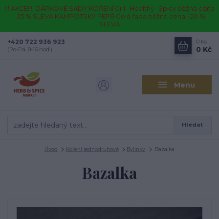
!!!!AKCE!!!! DÁRKOVÉ SADY KOŘENÍ Gril · Healthy · Spicy běžná cena
–25 % SLEVA KAMPOTSKÝ PEPŘ Celá řada běžná cena –20 %
SLEVA
+420 722 936 923
0
ks
0 Kč
(Po-Pá, 8-16 hod.)
Menu
Hledat
Úvod
Koření jednodruhové
Bylinky
Bazalka
Bazalka