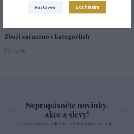
+420 722 936 923
(Po-Pá, 8-16 hod.)
Souhlasím
Nastavení
info@hsmarket.cz
Zboží zařazeno v kategoriích
Bylinky
Nepropásněte novinky,
akce a slevy!
Můžete se kdykoli odhlásit. Zasíláme jednou za 14 dní.