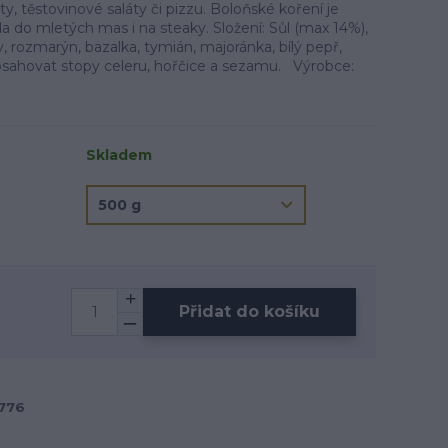
, těstovinové saláty či pizzu. Boloňské koření je
a do mletých mas i na steaky. Složení: Sůl (max 14%),
 rozmarýn, bazalka, tymián, majoránka, bílý pepř,
bsahovat stopy celeru, hořčice a sezamu. Výrobce:
Skladem
Přidat do košíku
776