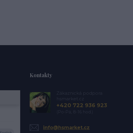
Kontakty
Zákaznická podpora
hsmarket.cz
+420 722 936 923
(Po-Pá, 8-16 hod.)
info@hsmarket.cz