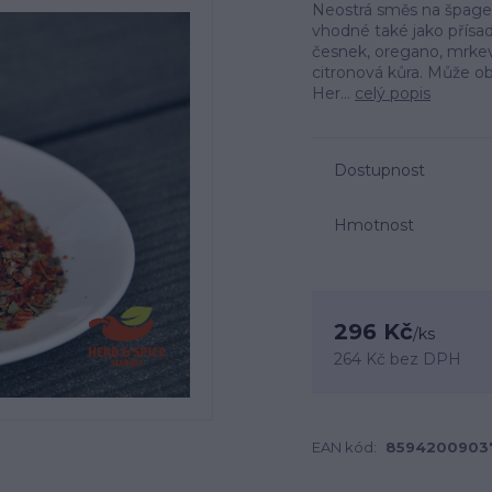
Neostrá směs na špagety
vhodné také jako přísad
česnek, oregano, mrkev,
citronová kůra. Může o
Her...
celý popis
Dostupnost
Hmotnost
296 Kč
/
ks
264 Kč
bez DPH
EAN kód:
8594200903