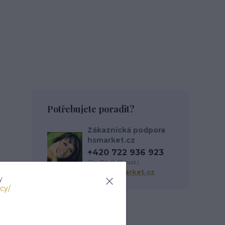
Potřebujete poradit?
Zákaznická podpora
hsmarket.cz
+420 722 936 923
(Po-Pá, 8-16 hod.)
info@hsmarket.cz
y
cy/
Zboží zařazeno v