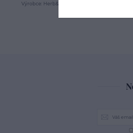
Výrobce: Herb&Spice market s.r.o. , Jablonského
N