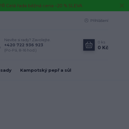
EPŘ Celá řada běžná cena –20 % SLEVA
Přihlášení
Nevíte si rady? Zavolejte.
0
ks
+420 722 936 923
0 Kč
(Po-Pá, 8-16 hod.)
 sady
Kampotský pepř a sůl