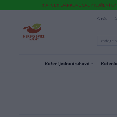
!!!!AKCE!!!! DÁRKOVÉ SADY KOŘENÍ Gr
O nás
J
Koření jednodruhové
Kořeníc