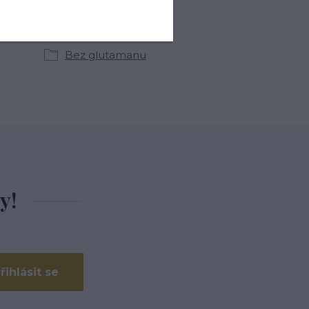
kategoriích
Bez glutamanu
y!
řihlásit se