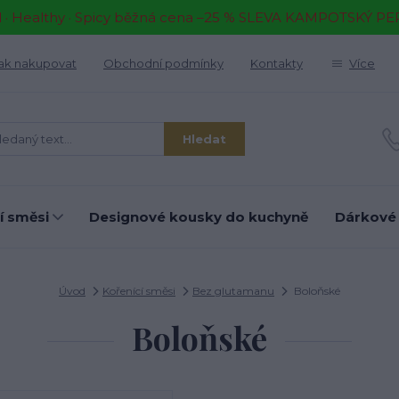
il · Healthy · Spicy běžná cena –25 % SLEVA KAMPOTSKÝ P
ak nakupovat
Obchodní podmínky
Kontakty
Více
Hledat
í směsi
Designové kousky do kuchyně
Dárkové
Úvod
Kořenící směsi
Bez glutamanu
Boloňské
Boloňské