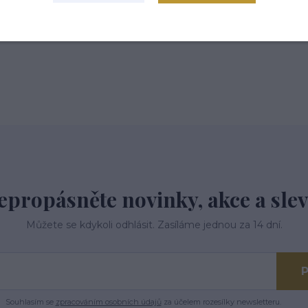
 tř.113,Kardašova Řečice, 37821
epropásněte novinky, akce a slev
Můžete se kdykoli odhlásit. Zasíláme jednou za 14 dní.
P
Souhlasím se
zpracováním osobních údajů
za účelem rozesílky newsletteru.