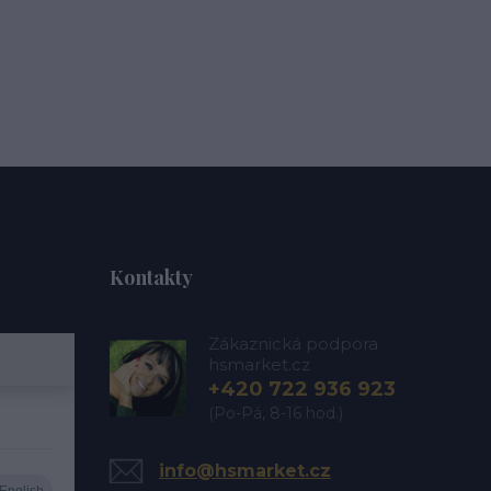
Kontakty
Zákaznická podpora
hsmarket.cz
+420 722 936 923
(Po-Pá, 8-16 hod.)
info@hsmarket.cz