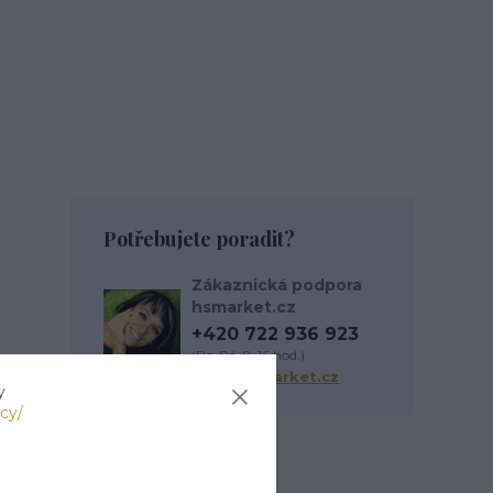
Potřebujete poradit?
Zákaznická podpora
hsmarket.cz
+420 722 936 923
(Po-Pá, 8-16 hod.)
info@hsmarket.cz
y
cy/
Zboží zařazeno v