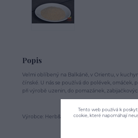
Popis
Velmi oblíbený na Balkáně, v Orientu, v kuchyni 
čínské. U nás se používá do polévek, omáček, p
při výrobě uzenin, do pomazánek, zabijačkových
Tento web používá k poskyto
cookie, které napomáhají neu
Výrobce: Herb&Spice market s.r.o. , Jablonského