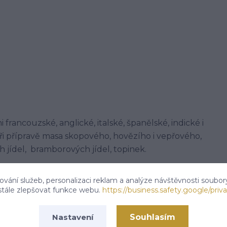
francouzské, anglické, italské, španělské, indické i
ři přípravě masa skopového, hovězího i vepřového,
 jídel, bramborových jídel, topinek.
vání služeb, personalizaci reklam a analýze návštěvnosti soubor
stále zlepšovat funkce webu.
https://business.safety.google/priva
 tř.113,Kardašova Řečice, 37821
Souhlasím
Nastavení