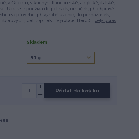
ě, v Orientu, v kuchyni francouzské, anglické, italské,
ské. U nás se používá do polévek, omáček, při přípravě
ho i vepřového, při výrobě uzenin, do pomazánek,
amborových jídel, topinek. Výrobce: Herb&...
celý popis
Skladem
Přidat do košíku
496