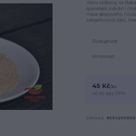
Velmi oblíbený na Balkán
španělské, indické i čín
masa skopového, hovězí
zabijačkových jídel, br
Dostupnost
Hmotnost
45 Kč
/
ks
40 Kč
bez DPH
EAN kód:
8594200900