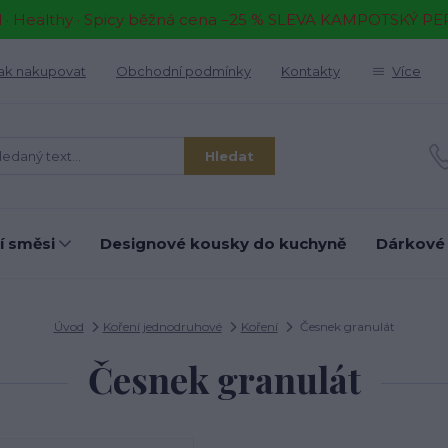
il · Healthy · Spicy běžná cena –25 % SLEVA KAMPOTSKÝ P
ak nakupovat
Obchodní podmínky
Kontakty
Více
Hledat
í směsi
Designové kousky do kuchyně
Dárkové
Úvod
Koření jednodruhové
Koření
Česnek granulát
Česnek granulát