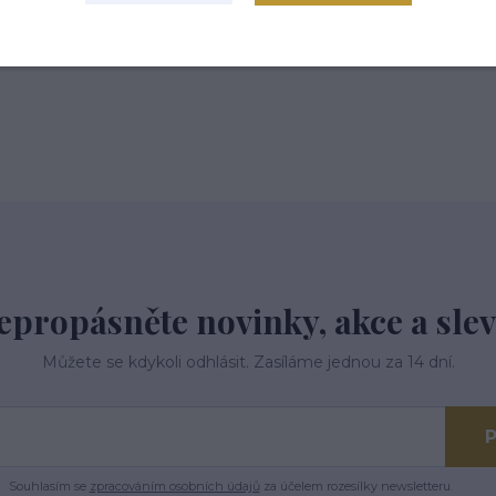
epropásněte novinky, akce a slev
Můžete se kdykoli odhlásit. Zasíláme jednou za 14 dní.
P
Souhlasím se
zpracováním osobních údajů
za účelem rozesílky newsletteru.