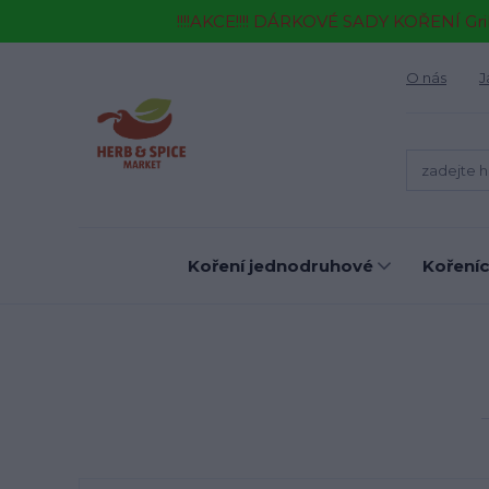
!!!!AKCE!!!! DÁRKOVÉ SADY KOŘENÍ Gr
O nás
J
Koření jednodruhové
Kořeníc