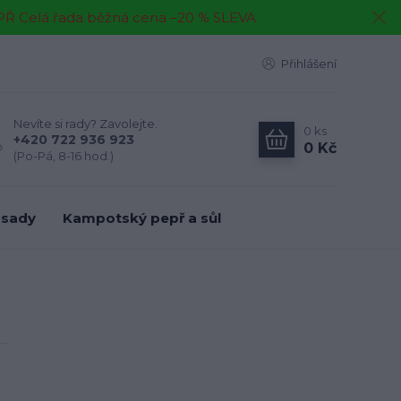
EPŘ Celá řada běžná cena –20 % SLEVA
Přihlášení
Nevíte si rady? Zavolejte.
0
ks
+420 722 936 923
0 Kč
(Po-Pá, 8-16 hod.)
 sady
Kampotský pepř a sůl