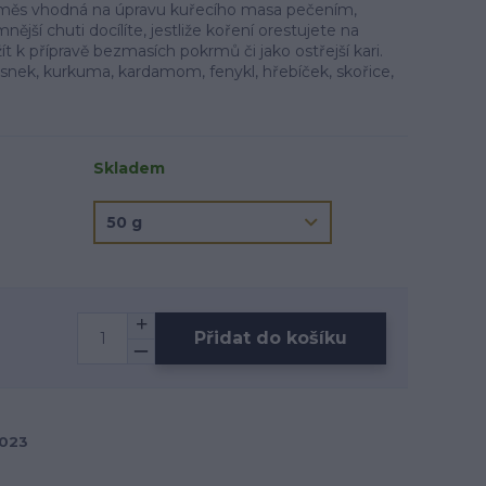
 směs vhodná na úpravu kuřecího masa pečením,
jší chuti docílíte, jestliže koření orestujete na
ít k přípravě bezmasích pokrmů či jako ostřejší kari.
 česnek, kurkuma, kardamom, fenykl, hřebíček, skořice,
Skladem
Přidat do košíku
023