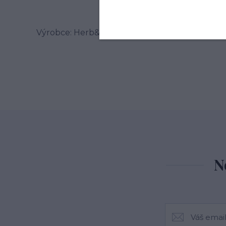
Výrobce: Herb&Spice market s.r.o. , Jablonského
N