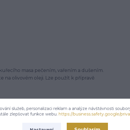
 kuřecího masa pečením, vařením a dušením.
te na olivovém oleji. Lze použít k přípravě
vání služeb, personalizaci reklam a analýze návštěvnosti soubor
, hřebíček, skořice, jedlá sůl, bobkový list, pepř,
stále zlepšovat funkce webu.
https://business.safety.google/priva
 fenugreek, mango. Může obsahovat stopy celeru,
Souhlasím
Nastavení