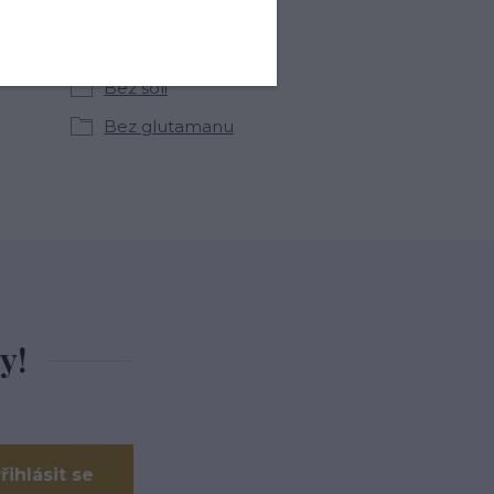
kategoriích
Bez soli
Bez glutamanu
y!
řihlásit se