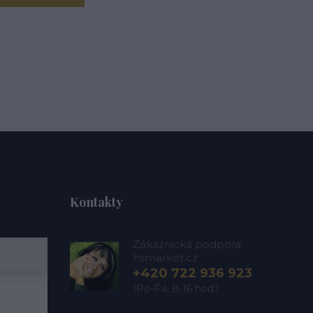
Kontakty
Zákaznická podpora
hsmarket.cz
+420 722 936 923
(Po-Pá, 8-16 hod.)