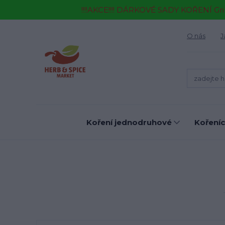
!!!!AKCE!!!! DÁRKOVÉ SADY KOŘENÍ Gr
O nás
J
Koření jednodruhové
Kořeníc