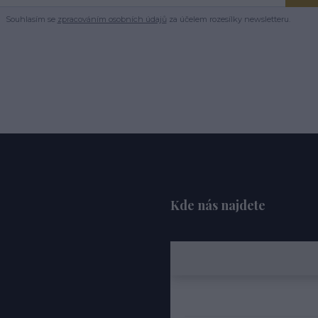
Souhlasím se
zpracováním osobních údajů
za účelem rozesílky newsletteru.
Kde nás najdete