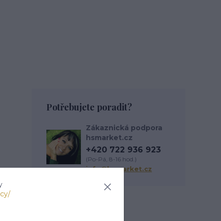
Potřebujete poradit?
Zákaznická podpora
hsmarket.cz
+420 722 936 923
(Po-Pá, 8-16 hod.)
info@hsmarket.cz
y
cy/
Zboží zařazeno v