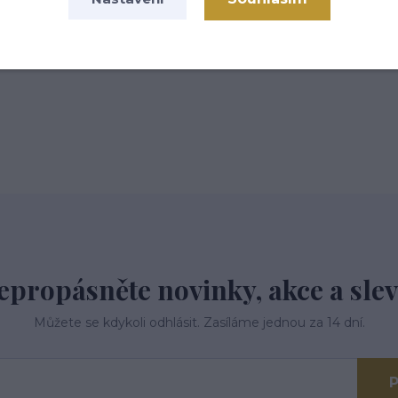
 tř.113,Kardašova Řečice, 37821
epropásněte novinky, akce a slev
Můžete se kdykoli odhlásit. Zasíláme jednou za 14 dní.
P