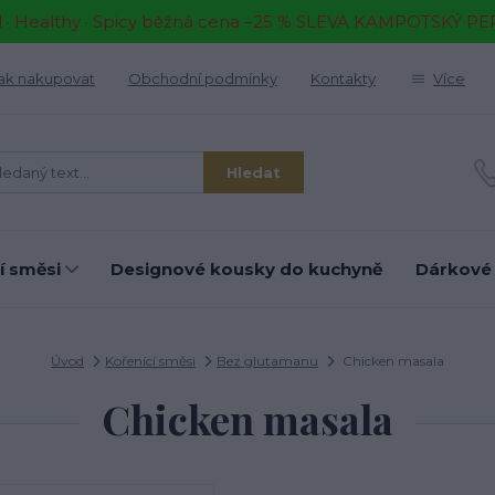
il · Healthy · Spicy běžná cena –25 % SLEVA KAMPOTSKÝ P
ak nakupovat
Obchodní podmínky
Kontakty
Více
Hledat
í směsi
Designové kousky do kuchyně
Dárkové
Úvod
Kořenící směsi
Bez glutamanu
Chicken masala
Chicken masala