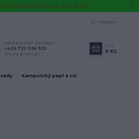
EPŘ Celá řada běžná cena –20 % SLEVA
Přihlášení
Nevíte si rady? Zavolejte.
0
ks
+420 722 936 923
0 Kč
(Po-Pá, 8-16 hod.)
 sady
Kampotský pepř a sůl