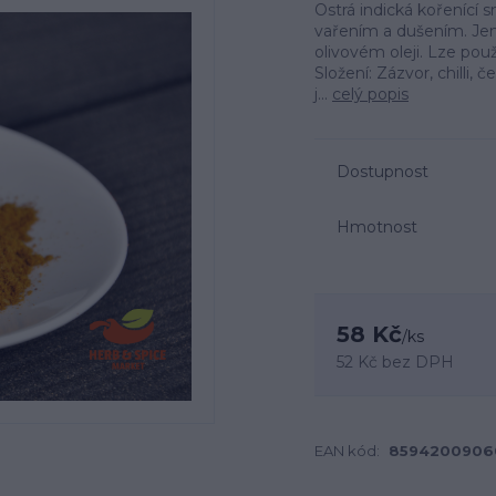
Ostrá indická kořenící
vařením a dušením. Jemně
olivovém oleji. Lze použ
Složení: Zázvor, chilli,
j...
celý popis
Dostupnost
Hmotnost
58 Kč
/
ks
52 Kč
bez DPH
EAN kód:
8594200906