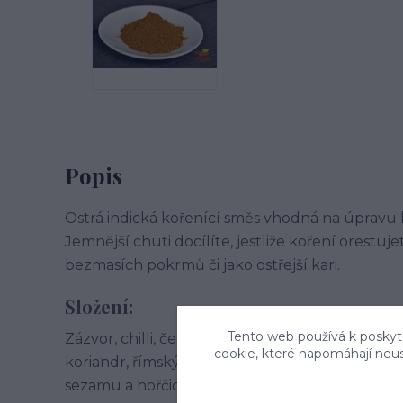
Popis
Ostrá indická kořenící směs vhodná na úpravu
Jemnější chuti docílíte, jestliže koření orestuje
bezmasích pokrmů či jako ostřejší kari.
Složení:
Tento web používá k poskyto
Zázvor, chilli, česnek, kurkuma, kardamom, fenykl
cookie, které napomáhají neu
koriandr, římský kmín, muškátový květ, ořech,
sezamu a hořčice.