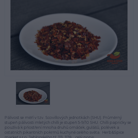
Pálivost se měří v tzv. Scovillových jednotkách (SHU). Průměrný
stupeň pálivosti mletých chilli je stupeň 5-9/10 SHU. Chilli papričky se
používá k přiostření mnoha druhů omáček, gulášů, polévek a
ostatních pikantních pokrmů kuchyně celého světa. Herb&Spice
market s.r.o. Jablonského tř. 113, 378...
celý popis