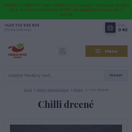
!!!!AKCE!!!! DÁRKOVÉ SADY KOŘENÍ Gril · Healthy · Spicy běžná cena
–25 % SLEVA KAMPOTSKÝ PEPŘ Celá řada běžná cena –20 %
SLEVA
+420 722 936 923
0
ks
0 Kč
(Po-Pá, 8-16 hod.)
Menu
Hledat
Úvod
Koření jednodruhové
Koření
Chilli drcené
Chilli drcené