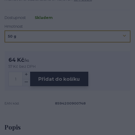
Dostupnost
Skladem
Hmotnost
64 Kč
/
ks
57 Kč
bez DPH
Přidat do košíku
EAN kód:
8594200900748
Popis