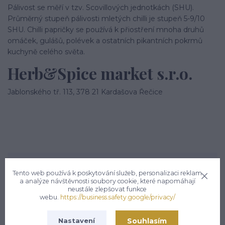
Pálivost se měří v tzv. Scovillových jednotkách (SHU).
Průměrný stupeň pálivosti mletých chilli je stupeň 5-9/10
SHU. Chilli papričky se používá k přiostření mnoha druhů
omáček, gulášů, polévek a ostatních pikantních pokrmů
kuchyně celého světa.
Herb&Spice market s.r.o.
Jablonského tř. 113, 378 21 Kardašova Řečice
Potřebujete poradit?
Tento web používá k poskytování služeb, personalizaci reklam
a analýze návštěvnosti soubory cookie, které napomáhají
Zákaznická podpora hsmarket.cz
neustále zlepšovat funkce
+420 722 936 923
webu.
https://business.safety.google/privacy/
(Po-Pá, 8-16 hod.)
info@hsmarket.cz
Souhlasím
Nastavení