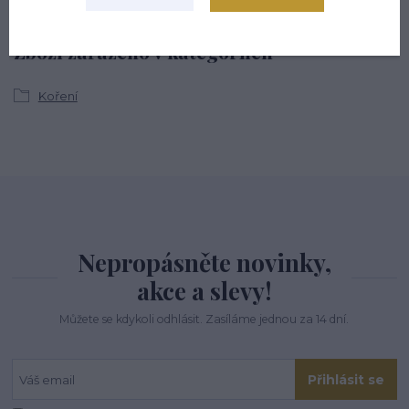
Zboží zařazeno v kategoriích
Koření
Nepropásněte novinky,
akce a slevy!
Můžete se kdykoli odhlásit. Zasíláme jednou za 14 dní.
Přihlásit se