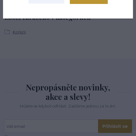
Zboží zařazeno v kategoriích
Koření
Nepropásněte novinky,
akce a slevy!
Můžete se kdykoli odhlásit. Zasíláme jednou za 14 dní.
Přihlásit se