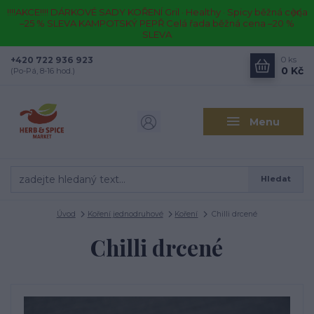
!!!!AKCE!!!! DÁRKOVÉ SADY KOŘENÍ Gril · Healthy · Spicy běžná cena
–25 % SLEVA KAMPOTSKÝ PEPŘ Celá řada běžná cena –20 %
SLEVA
+420 722 936 923
0
ks
0 Kč
(Po-Pá, 8-16 hod.)
Menu
Hledat
Úvod
Koření jednodruhové
Koření
Chilli drcené
Chilli drcené