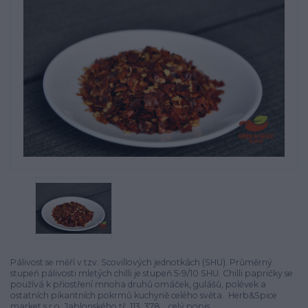
Pálivost se měří v tzv. Scovillových jednotkách (SHU). Průměrný
stupeň pálivosti mletých chilli je stupeň 5-9/10 SHU. Chilli papričky se
používá k přiostření mnoha druhů omáček, gulášů, polévek a
ostatních pikantních pokrmů kuchyně celého světa. Herb&Spice
market s.r.o. Jablonského tř. 113, 378...
celý popis