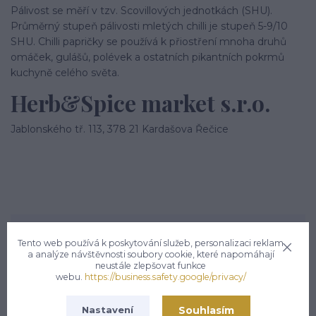
Pálivost se měří v tzv. Scovillových jednotkách (SHU).
Průměrný stupeň pálivosti mletých chilli je stupeň 5-9/10
SHU. Chilli papričky se používá k přiostření mnoha druhů
omáček, gulášů, polévek a ostatních pikantních pokrmů
kuchyně celého světa.
Herb&Spice market s.r.o.
Jablonského tř. 113, 378 21 Kardašova Řečice
Potřebujete poradit?
Tento web používá k poskytování služeb, personalizaci reklam
a analýze návštěvnosti soubory cookie, které napomáhají
Zákaznická podpora hsmarket.cz
neustále zlepšovat funkce
+420 722 936 923
webu.
https://business.safety.google/privacy/
(Po-Pá, 8-16 hod.)
info@hsmarket.cz
Souhlasím
Nastavení