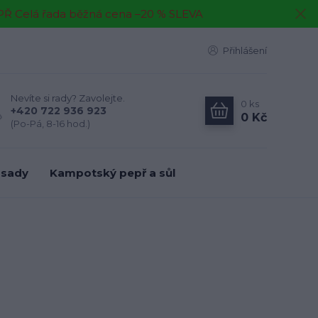
EPŘ Celá řada běžná cena –20 % SLEVA
Přihlášení
Nevíte si rady? Zavolejte.
0
ks
+420 722 936 923
0 Kč
(Po-Pá, 8-16 hod.)
 sady
Kampotský pepř a sůl