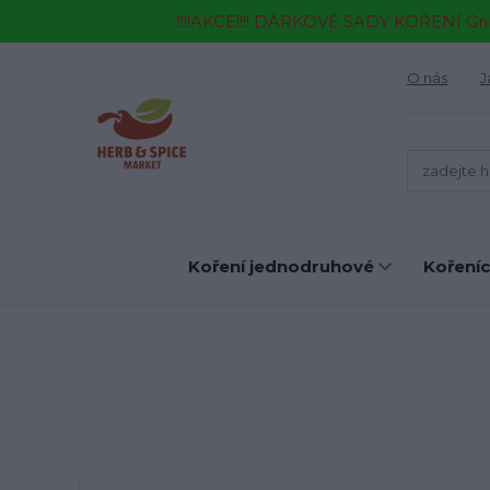
!!!!AKCE!!!! DÁRKOVÉ SADY KOŘENÍ Gr
O nás
J
Koření jednodruhové
Kořeníc