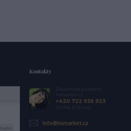
Kontakty
Zákaznická podpora
hsmarket.cz
+420 722 936 923
(Po-Pá, 8-16 hod.)
info@hsmarket.cz