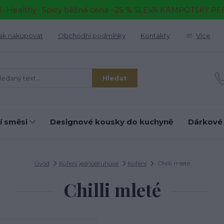
il · Healthy · Spicy běžná cena –25 % SLEVA KAMPOTSKÝ P
ak nakupovat
Obchodní podmínky
Kontakty
Více
Hledat
í směsi
Designové kousky do kuchyně
Dárkové
Úvod
Koření jednodruhové
Koření
Chilli mleté
Chilli mleté