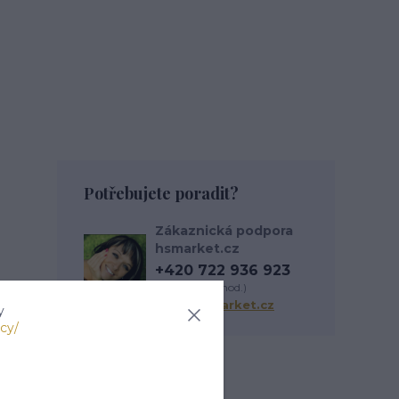
Potřebujete poradit?
Zákaznická podpora
hsmarket.cz
+420 722 936 923
(Po-Pá, 8-16 hod.)
info@hsmarket.cz
y
cy/
Zboží zařazeno v