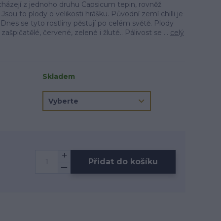
cházejí z jednoho druhu Capsicum tepin, rovněž
sou to plody o velikosti hrášku. Původní zemí chilli je
 Dnes se tyto rostliny pěstují po celém světě. Plody
špičatělé, červené, zelené i žluté.. Pálivost se ...
celý
Skladem
Přidat do košíku