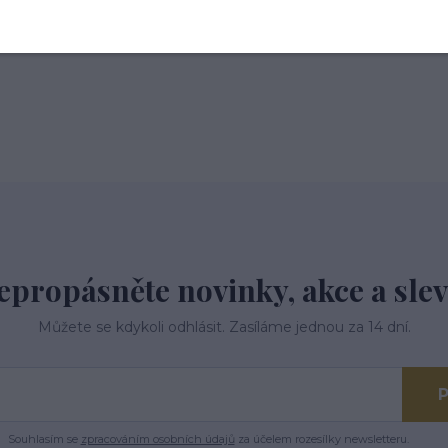
 tř.113,Kardašova Řečice, 37821
epropásněte novinky, akce a slev
Můžete se kdykoli odhlásit. Zasíláme jednou za 14 dní.
P
Souhlasím se
zpracováním osobních údajů
za účelem rozesílky newsletteru.