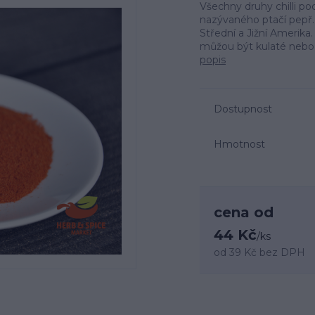
Všechny druhy chilli po
nazývaného ptačí pepř. J
Střední a Jižní Amerika.
můžou být kulaté nebo za
popis
Dostupnost
Hmotnost
cena od
44 Kč
/
ks
od
39 Kč
bez DPH