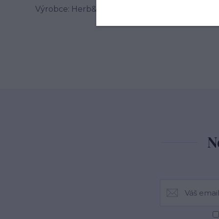
Výrobce: Herb&Spice market s.r.o. , Jablonského
N