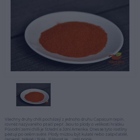
Všechny druhy chilli pocházejí z jednoho druhu Capsicum tepin,
rovněž nazývaného ptačí pepř. Jsou to plody o velikosti hrášku.
Původní zemí chilli je Střední a Jižní Amerika. Dnes se tyto rostliny
pěstují po celém světě. Plody můžou být kulaté nebo zašpičatělé,
červené, zelené i žluté.. Pálivost se ...
celý popis