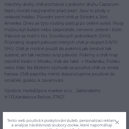
Všechny druhy chilli pocházejí z jednoho druhu Capsicum
tepin, rovněž nazývaného ptačí pepř. Jsou to plody o
velikosti hrášku. Původní zemí chilli je Střední a Jižní
Amerika. Dnes se tyto rostliny pěstují po celém světě. Plody
můžou být kulaté nebo zašpičatělé, červené, zelené i žluté..
Pálivost se měří v tzv. Scovillových jednotkách (SHU).
Průměrný stupeň pálivosti mletých chilli je stupeň 5-9/10
SHU. Chilli je možné použít do pokrmů jak čerstvé tak
sušené, ani tak neztrácí svoji pálivost. Pokrmy s chilli mají
největší tradici v Mexiku, Indii ale také v Maďarsku, Polsku
nebo Itáliii. Na Blízkém východě se používá chilli ve směsi
harissa. Chilli papričky mleté doporučujeme používat do
omáček, gulášů, k zavařování.
Výrobce: Herb&Spice market s.r.o. , Jablonského
tř.113,Kardašova Řečice, 37821
Tento web používá k poskytování služeb, personalizaci reklam
a analýze návštěvnosti soubory cookie, které napomáhají