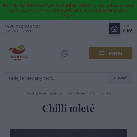
!!!!AKCE!!!! DÁRKOVÉ SADY KOŘENÍ Gril · Healthy · Spicy běžná cena
–25 % SLEVA KAMPOTSKÝ PEPŘ Celá řada běžná cena –20 %
SLEVA
+420 722 936 923
0
ks
0 Kč
(Po-Pá, 8-16 hod.)
Menu
Hledat
Úvod
Koření jednodruhové
Koření
Chilli mleté
Chilli mleté