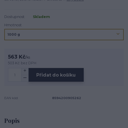
Dostupnost
Skladem
Hmotnost
563 Kč
/
ks
503 Kč
bez DPH
Přidat do košíku
EAN kód:
8594200905262
Popis