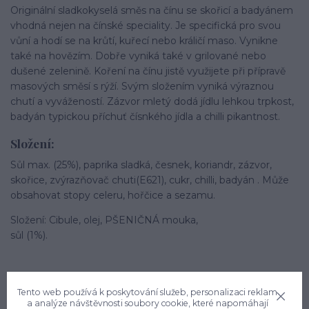
Originální sladkokyselá směs na čínu se skořicí a badyánem
vhodná nejen na čínské speciality. Je specifická pro svou
vůní a hodí se na krůtí, kuřecí nebo králičí maso. Vynikne
také na hovězím. Dobře vyniká také v grilované nebo
dušené zelenině. Koření na čínu jistě využijete při přípravě
masových směsí s rýží. Svým složením vyniká výraznou
chutí a vyvážeností. Zázvor mletý dodá jídlu lehkou trpkost,
badyán typickou příchuť čísnkého jídla a chilli pikantnost.
Složení:
Sůl max. (25%), paprika sladká, česnek, koriandr, zázvor,
skořice, zvýrazňovač chuti(E621), cukr, chilli, badyán . Může
obsahovat stopy celeru, hořčice a sezamu.
Složení: Cibule, olej, PŠENIČNÁ mouka,
sůl (1%).
Tento web používá k poskytování služeb, personalizaci reklam
a analýze návštěvnosti soubory cookie, které napomáhají