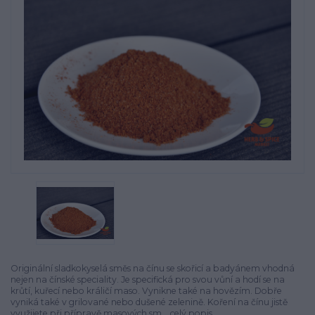
Originální sladkokyselá směs na čínu se skořicí a badyánem vhodná
nejen na čínské speciality. Je specifická pro svou vůní a hodí se na
krůtí, kuřecí nebo králičí maso. Vynikne také na hovězím. Dobře
vyniká také v grilované nebo dušené zelenině. Koření na čínu jistě
využijete při přípravě masových sm...
celý popis