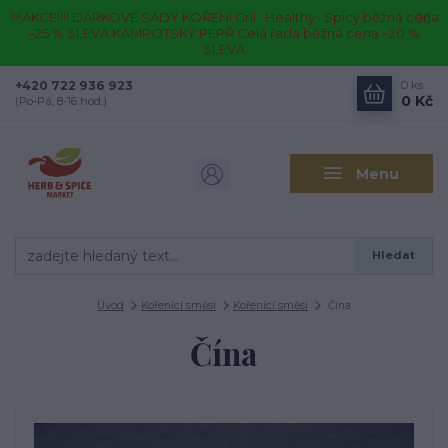
!!!!AKCE!!!! DÁRKOVÉ SADY KOŘENÍ Gril · Healthy · Spicy běžná cena
–25 % SLEVA KAMPOTSKÝ PEPŘ Celá řada běžná cena –20 %
SLEVA
+420 722 936 923
0
ks
0 Kč
(Po-Pá, 8-16 hod.)
Menu
Hledat
Úvod
Kořenící směsi
Kořenící směsi
Čína
Čína