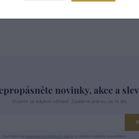
 tř.113,Kardašova Řečice, 37821
epropásněte novinky, akce a slev
Můžete se kdykoli odhlásit. Zasíláme jednou za 14 dní.
P
Souhlasím se
zpracováním osobních údajů
za účelem rozesílky newsletteru.