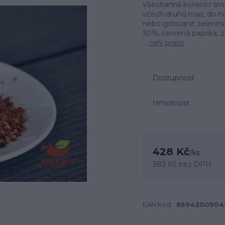
Všestranná kořenící smě
včech druhů mas, do n
nebo grilované zelenině
30%, červená paprika, 
...
celý popis
Dostupnost
Hmotnost
428 Kč
/
ks
382 Kč
bez DPH
EAN kód:
8594200904