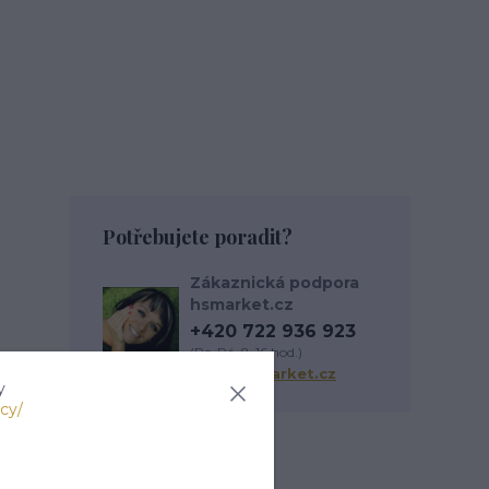
Potřebujete poradit?
Zákaznická podpora
hsmarket.cz
+420 722 936 923
(Po-Pá, 8-16 hod.)
info@hsmarket.cz
y
cy/
Zboží zařazeno v