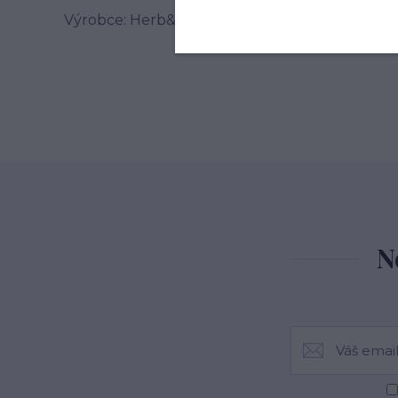
Výrobce: Herb&Spice market s.r.o. , Jablonského
N