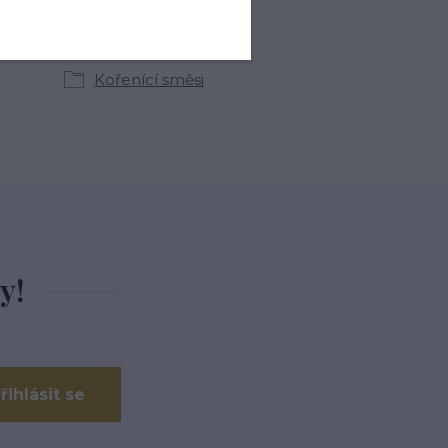
kategoriích
Kořenící směsi
y!
řihlásit se