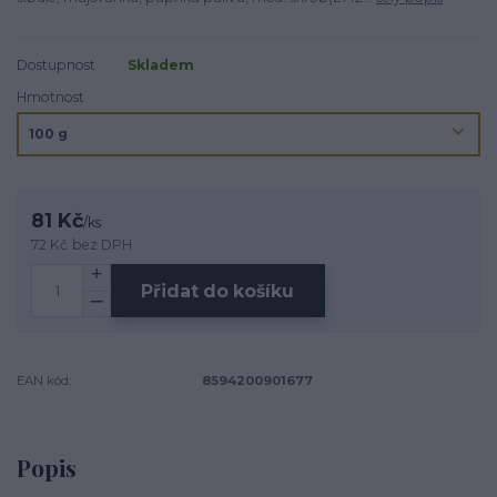
Dostupnost
Skladem
Hmotnost
81 Kč
/
ks
72 Kč
bez DPH
Přidat do košíku
EAN kód:
8594200901677
Popis