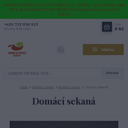
!!!!AKCE!!!! DÁRKOVÉ SADY KOŘENÍ Gril · Healthy · Spicy běžná cena
–25 % SLEVA KAMPOTSKÝ PEPŘ Celá řada běžná cena –20 %
SLEVA
+420 722 936 923
0
ks
0 Kč
(Po-Pá, 8-16 hod.)
Menu
Hledat
Úvod
Kořenící směsi
Kořenící směsi
Domácí sekaná
Domácí sekaná