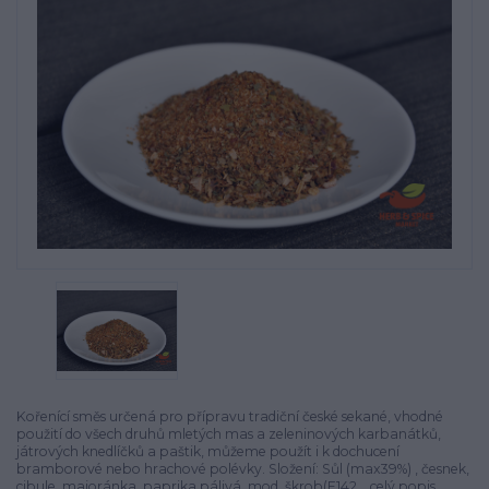
Kořenící směs určená pro přípravu tradiční české sekané, vhodné
použití do všech druhů mletých mas a zeleninových karbanátků,
játrových knedlíčků a paštik, můžeme použít i k dochucení
bramborové nebo hrachové polévky. Složení: Sůl (max39%) , česnek,
cibule, majoránka, paprika pálivá, mod. škrob(E142...
celý popis