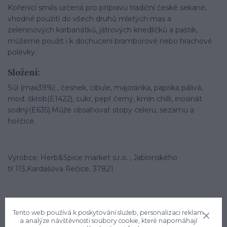
Kořenící směs určená pro přípravu tradiční české sekané,
vhodné použití do všech druhů mletých mas a
zeleninových karbanátků, játrových knedlíčků a paštik,
můžeme použít i k dochucení bramborové nebo hrachové
polévky.
Složení:
Sůl (max39%) , česnek, cibule, majoránka, paprika pálivá,
mod. škrob(E1422), cukr, pepř černý, kmín chilli, inosinát
sodný(E635).Může obsahovat stopy celeru, sezamu a
hořčice.
Výrobce: Herb&Spice market s.r.o. , Jablonského
tř.113,Kardašova Řečice, 37821
Tento web používá k poskytování služeb, personalizaci reklam
a analýze návštěvnosti soubory cookie, které napomáhají