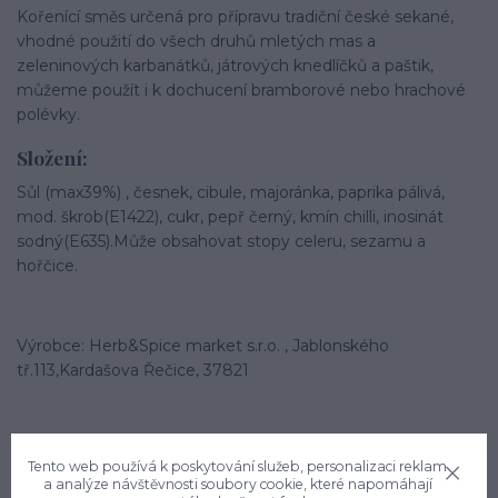
Kořenící směs určená pro přípravu tradiční české sekané,
vhodné použití do všech druhů mletých mas a
zeleninových karbanátků, játrových knedlíčků a paštik,
můžeme použít i k dochucení bramborové nebo hrachové
polévky.
Složení:
Sůl (max39%) , česnek, cibule, majoránka, paprika pálivá,
mod. škrob(E1422), cukr, pepř černý, kmín chilli, inosinát
sodný(E635).Může obsahovat stopy celeru, sezamu a
hořčice.
Výrobce: Herb&Spice market s.r.o. , Jablonského
tř.113,Kardašova Řečice, 37821
Tento web používá k poskytování služeb, personalizaci reklam
a analýze návštěvnosti soubory cookie, které napomáhají