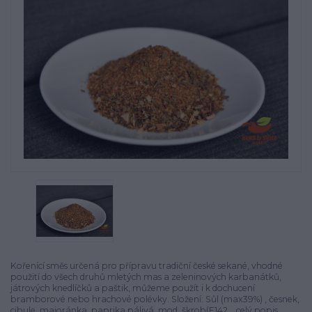
Kořenící směs určená pro přípravu tradiční české sekané, vhodné
použití do všech druhů mletých mas a zeleninových karbanátků,
játrových knedlíčků a paštik, můžeme použít i k dochucení
bramborové nebo hrachové polévky. Složení: Sůl (max39%) , česnek,
cibule, majoránka, paprika pálivá, mod. škrob(E142...
celý popis