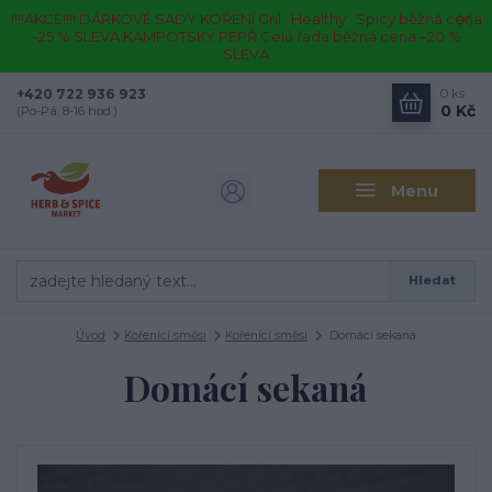
!!!!AKCE!!!! DÁRKOVÉ SADY KOŘENÍ Gril · Healthy · Spicy běžná cena
–25 % SLEVA KAMPOTSKÝ PEPŘ Celá řada běžná cena –20 %
SLEVA
+420 722 936 923
0
ks
0 Kč
(Po-Pá, 8-16 hod.)
Menu
Hledat
Úvod
Kořenící směsi
Kořenící směsi
Domácí sekaná
Domácí sekaná