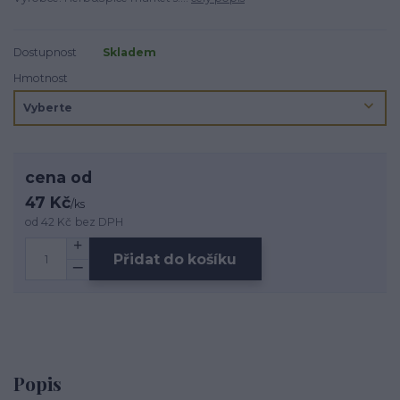
Dostupnost
Skladem
Hmotnost
cena od
47 Kč
/
ks
od
42 Kč
bez DPH
Přidat do košíku
Popis