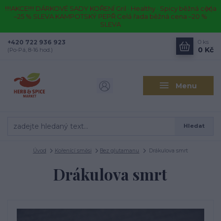
!!!!AKCE!!!! DÁRKOVÉ SADY KOŘENÍ Gril · Healthy · Spicy běžná cena
–25 % SLEVA KAMPOTSKÝ PEPŘ Celá řada běžná cena –20 %
SLEVA
+420 722 936 923
0
ks
0 Kč
(Po-Pá, 8-16 hod.)
Menu
Hledat
Úvod
Kořenící směsi
Bez glutamanu
Drákulova smrt
Drákulova smrt