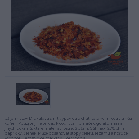
Už jen název Drákulova smrt vypovídá o chuti této velmi ostré směsi
koření. Použijte ji například k dochucení omáček, gulášů, mas a
jiných pokrmů, které máte rádi ostré. Složení: Sůl max. 25%, chilli
papričky, česnek. Může obsahovat stopy celeru, sezamu a hořčice.
Výrobce: Herb&Spice market s....
celý popis