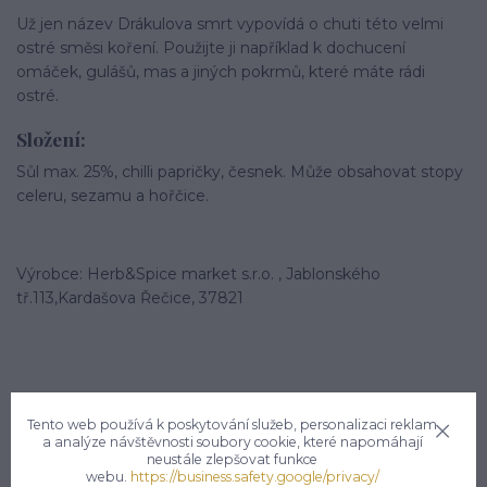
Už jen název Drákulova smrt vypovídá o chuti této velmi
ostré směsi koření. Použijte ji například k dochucení
omáček, gulášů, mas a jiných pokrmů, které máte rádi
ostré.
Složení:
Sůl max. 25%, chilli papričky, česnek. Může obsahovat stopy
celeru, sezamu a hořčice.
Výrobce: Herb&Spice market s.r.o. , Jablonského
tř.113,Kardašova Řečice, 37821
Tento web používá k poskytování služeb, personalizaci reklam
a analýze návštěvnosti soubory cookie, které napomáhají
Potřebujete poradit?
neustále zlepšovat funkce
webu.
https://business.safety.google/privacy/