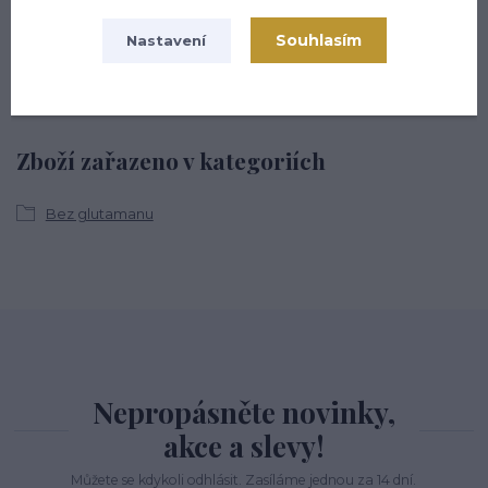
Zákaznická podpora hsmarket.cz
+420 722 936 923
Souhlasím
Nastavení
(Po-Pá, 8-16 hod.)
info@hsmarket.cz
Zboží zařazeno v kategoriích
Bez glutamanu
Nepropásněte novinky,
akce a slevy!
Můžete se kdykoli odhlásit. Zasíláme jednou za 14 dní.