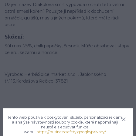
Už jen název Drákulova smrt vypovídá o chuti této velmi
ostré směsi koření. Použijte ji například k dochucení
omáček, gulášů, mas a jiných pokrmů, které máte rádi
ostré.
Složení:
Sůl max. 25%, chilli papričky, česnek. Může obsahovat stopy
celeru, sezamu a hořčice.
Výrobce: Herb&Spice market s.r.o. , Jablonského
tř.113,Kardašova Řečice, 37821
Tento web používá k poskytování služeb, personalizaci reklam
a analýze návštěvnosti soubory cookie, které napomáhají
Potřebujete poradit?
neustále zlepšovat funkce
webu.
https://business.safety.google/privacy/
Zákaznická podpora hsmarket.cz