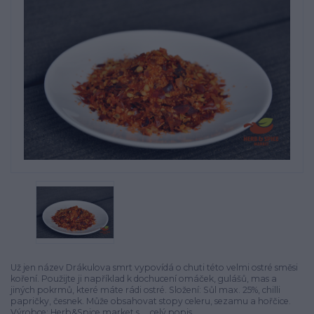
Už jen název Drákulova smrt vypovídá o chuti této velmi ostré směsi
koření. Použijte ji například k dochucení omáček, gulášů, mas a
jiných pokrmů, které máte rádi ostré. Složení: Sůl max. 25%, chilli
papričky, česnek. Může obsahovat stopy celeru, sezamu a hořčice.
Výrobce: Herb&Spice market s....
celý popis