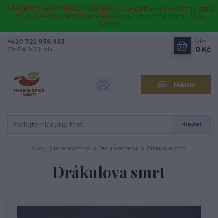
!!!!AKCE!!!! DÁRKOVÉ SADY KOŘENÍ Gril · Healthy · Spicy běžná cena
–25 % SLEVA KAMPOTSKÝ PEPŘ Celá řada běžná cena –20 %
SLEVA
+420 722 936 923
0
ks
0 Kč
(Po-Pá, 8-16 hod.)
Menu
Hledat
Úvod
Kořenící směsi
Bez glutamanu
Drákulova smrt
Drákulova smrt