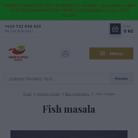
!!!!AKCE!!!! DÁRKOVÉ SADY KOŘENÍ Gril · Healthy · Spicy běžná cena
–25 % SLEVA KAMPOTSKÝ PEPŘ Celá řada běžná cena –20 %
SLEVA
+420 722 936 923
0
ks
0 Kč
(Po-Pá, 8-16 hod.)
Menu
Hledat
Úvod
Kořenící směsi
Bez glutamanu
Fish masala
Fish masala