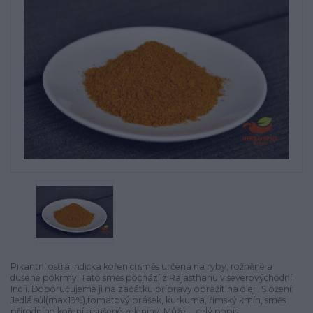
Pikantní ostrá indická kořenící směs určená na ryby, rožněné a
dušené pokrmy. Tato směs pochází z Rajasthanu v severovýchodní
Indii. Doporučujeme ji na začátku přípravy opražit na oleji. Složení:
Jedlá sůl(max19%),tomatový prášek, kurkuma, římský kmín, směs
přírodního koření a sušené zeleniny. Může ...
celý popis