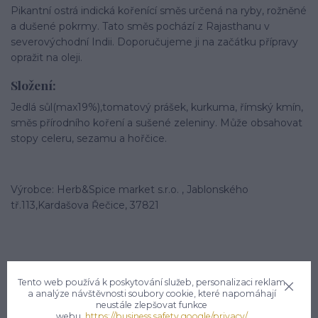
Pikantní ostrá indická kořenící směs určená na ryby, rožněné
a dušené pokrmy. Tato směs pochází z Rajasthanu v
severovýchodní Indii. Doporučujeme ji na začátku přípravy
opražit na oleji.
Složení:
Jedlá sůl(max19%),tomatový prášek, kurkuma, římský kmín,
směs přírodního koření a sušené zeleniny. Může obsahovat
stopy celeru, sezamu a hořčice.
Výrobce: Herb&Spice market s.r.o. , Jablonského
tř.113,Kardašova Řečice, 37821
Tento web používá k poskytování služeb, personalizaci reklam
a analýze návštěvnosti soubory cookie, které napomáhají
neustále zlepšovat funkce
Potřebujete poradit?
webu.
https://business.safety.google/privacy/