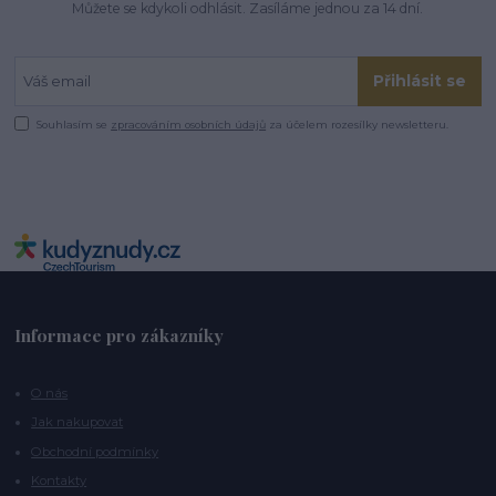
Můžete se kdykoli odhlásit. Zasíláme jednou za 14 dní.
Přihlásit se
Souhlasím se
zpracováním osobních údajů
za účelem rozesílky newsletteru.
Informace pro zákazníky
O nás
Jak nakupovat
Obchodní podmínky
Kontakty