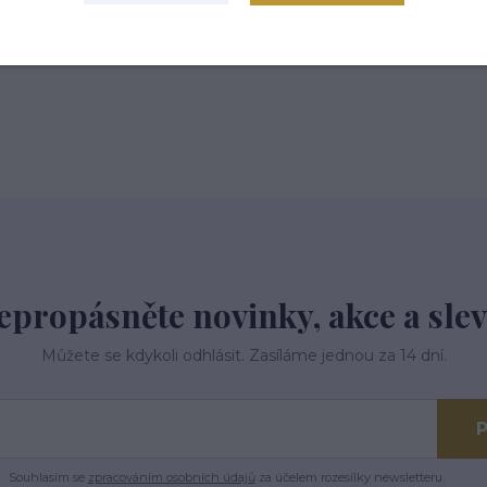
 tř.113,Kardašova Řečice, 37821
epropásněte novinky, akce a slev
Můžete se kdykoli odhlásit. Zasíláme jednou za 14 dní.
P
Souhlasím se
zpracováním osobních údajů
za účelem rozesílky newsletteru.