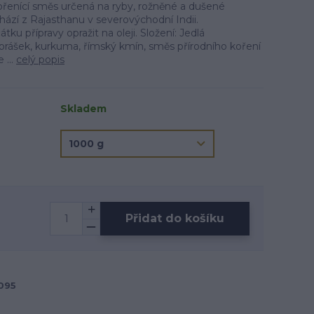
kořenící směs určená na ryby, rožněné a dušené
ází z Rajasthanu v severovýchodní Indii.
ku přípravy opražit na oleji. Složení: Jedlá
rášek, kurkuma, římský kmín, směs přírodního koření
 ...
celý popis
Skladem
Přidat do košíku
095