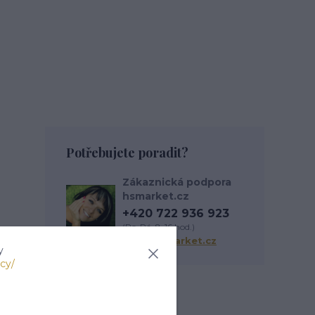
Potřebujete poradit?
Zákaznická podpora
hsmarket.cz
+420 722 936 923
(Po-Pá, 8-16 hod.)
info@hsmarket.cz
y
cy/
Zboží zařazeno v