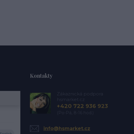
Kontakty
Zákaznická podpora
hsmarket.cz
+420 722 936 923
(Po-Pá, 8-16 hod.)
info@hsmarket.cz