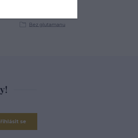
kategoriích
Bez glutamanu
y!
řihlásit se