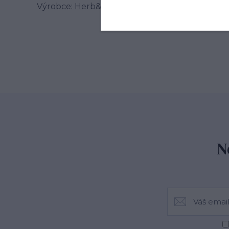
Výrobce: Herb&Spice market s.r.o. , Jablonského
N