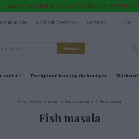
il · Healthy · Spicy běžná cena –25 % SLEVA KAMPOTSKÝ P
ak nakupovat
Obchodní podmínky
Kontakty
Více
Hledat
í směsi
Designové kousky do kuchyně
Dárkové
Úvod
Kořenící směsi
Bez glutamanu
Fish masala
Fish masala