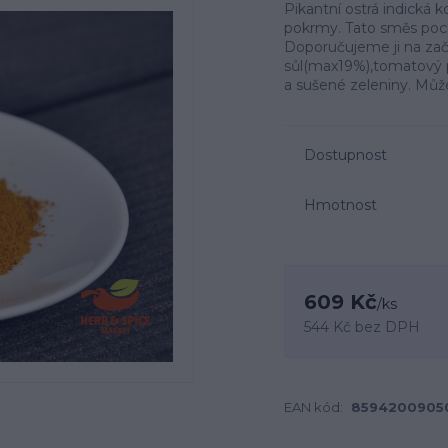
Pikantní ostrá indická 
pokrmy. Tato směs poch
Doporučujeme ji na začát
sůl(max19%),tomatový p
a sušené zeleniny. Může
Dostupnost
Hmotnost
609 Kč
/
ks
544 Kč
bez DPH
EAN kód:
8594200905