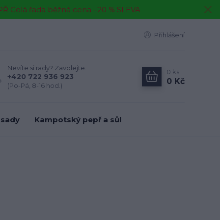
EPŘ Celá řada běžná cena –20 % SLEVA
Přihlášení
Nevíte si rady? Zavolejte.
0
ks
+420 722 936 923
0 Kč
(Po-Pá, 8-16 hod.)
 sady
Kampotský pepř a sůl