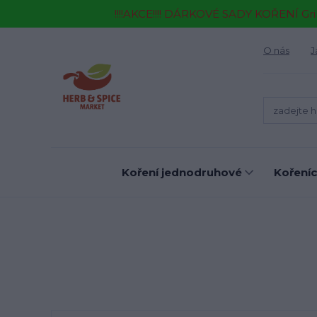
!!!!AKCE!!!! DÁRKOVÉ SADY KOŘENÍ Gr
O nás
J
Koření jednodruhové
Kořeníc