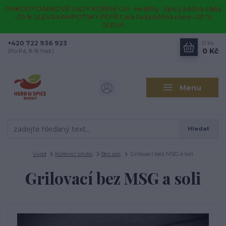
!!!!AKCE!!!! DÁRKOVÉ SADY KOŘENÍ Gril · Healthy · Spicy běžná cena
–25 % SLEVA KAMPOTSKÝ PEPŘ Celá řada běžná cena –20 %
SLEVA
+420 722 936 923
0
ks
0 Kč
(Po-Pá, 8-16 hod.)
Menu
Hledat
Úvod
Kořenící směsi
Bez soli
Grilovací bez MSG a soli
Grilovací bez MSG a soli