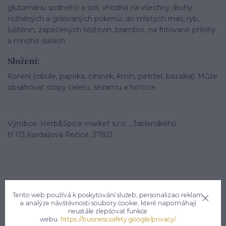
glutamanu sodného a soli, vhodná na všechny druhy
rožněných a grilovaných pokrmů, do mletých mas, ryb,
luštěnin, zapečených těstovin, brambor, na fritované přílohy
a mnoho dalších.
Složení:
Koření (cibule, paprika, česnek, kmín, petržel, bazalka). Může
obsahovat stopy celeru, sezamu a hořčice.
Výrobce: Herb&Spice market s.r.o. , Jablonského
tř.113,Kardašova Řečice, 37821
Tento web používá k poskytování služeb, personalizaci reklam
a analýze návštěvnosti soubory cookie, které napomáhají
Potřebujete poradit?
neustále zlepšovat funkce
webu.
https://business.safety.google/privacy/
Zákaznická podpora hsmarket.cz