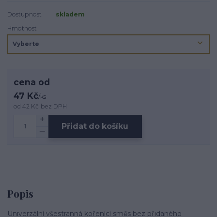
Dostupnost
skladem
Hmotnost
cena od
47 Kč
/
ks
od
42 Kč
bez DPH
Přidat do košíku
Popis
Univerzální všestranná kořenící směs bez přidaného