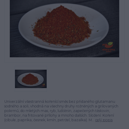
Univerzální všestranná kořenící směs bez přidaného glutamanu
sodného a soli, vhodná na všechny druhy rožněných a grilovaných
pokrmů, do mletých mas, ryb, luštěnin, zapečených těstovin,
brambor, na fritované přílohy a mnoho dalších. Složení: Koření
(cibule, paprika, česnek, kmín, petržel, bazalka). M...
celý popis