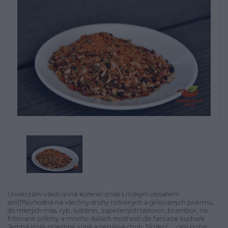
Univerzální všestranná kořenící směs s nízkým obsahem
soli(11%)vhodná na všechny druhy rožněných a grilovaných pokrmů,
do mletých mas, ryb, luštěnin, zapečených těstovin, brambor, na
fritované přílohy a mnoho dalších možností dle fantazie kuchaře.
Jemná směs příjemné vůně a nepálivé chuti. Složení: ...
celý popis