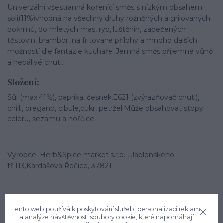
Univerzální všestranná kořenící směs s nízkým obsahem
soli(11%)vhodná na všechny druhy rožněných a grilovaných
pokrmů, do mletých mas, ryb, luštěnin, zapečených
těstovin, brambor, na fritované přílohy a mnoho dalších
možností dle fantazie kuchaře. Jemná směs příjemné vůně
a nepálivé chuti.
Složení:
Sůl (max.41%), paprika, česnek,E621 (zvýrazňovač chuti),
chilli, oregano, cibule,cukr, petržel.Může obsahovat stopy
celeru, sezamu a hořčice.
Výrobce: Herb&Spice market s.r.o. , Jablonského
tř.113,Kardašova Řečice, 37821
Tento web používá k poskytování služeb, personalizaci reklam
a analýze návštěvnosti soubory cookie, které napomáhají