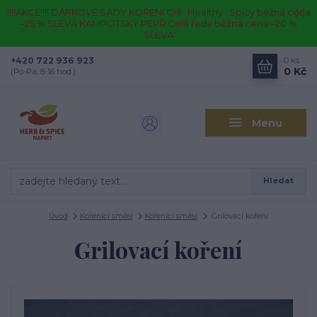
!!!!AKCE!!!! DÁRKOVÉ SADY KOŘENÍ Gril · Healthy · Spicy běžná cena
–25 % SLEVA KAMPOTSKÝ PEPŘ Celá řada běžná cena –20 %
SLEVA
+420 722 936 923
0
ks
0 Kč
(Po-Pá, 8-16 hod.)
Menu
Hledat
Úvod
Kořenící směsi
Kořenící směsi
Grilovací koření
Grilovací koření