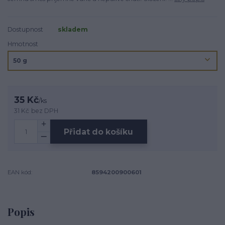
Dostupnost
skladem
Hmotnost
35 Kč
/
ks
31 Kč
bez DPH
Přidat do košíku
EAN kód:
8594200900601
Popis