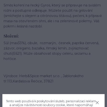
Směs koření na řecký Gyros, který se připravuje na svislém
rožni a postupně odkrajuje. Můžete použít na grilování
(smíchejte s olejem a citrónovou šťávou), pečení, k přípravě
masa na otevřeném ohni, ale i na zeleninové pokrmy. Váš
pokrm i krásně nazdobí.
Složení:
Sůl (max33%), cibule, rozmarýn, česnek, paprika červená,
zázvor, oregano, bazalka, římský kmín, zvýrazňovač
chuti(E621). Může obsahovat stopy celeru, sezamu a
hořčice.
Výrobce: Herb&Spice market s.r.o. , Jablonského
tř.113,Kardašova Řečice, 37821
Tento web používá k poskytování služeb, personalizaci reklam
a analýze návštěvnosti soubory cookie, které napomáhají