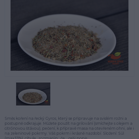
Směs koření na řecký Gyros, který se připravuje na svislém rožni a
postupně odkrajuje. Můžete použít na grilování (smíchejte s olejem a
citrónovou šťávou), pečení, k přípravě masa na otevřeném ohni, ale i
na zeleninové pokrmy. Váš pokrm i krásně nazdobí. Složení: Sůl
(max33%), cibule, rozmarýn, če...
celý popis