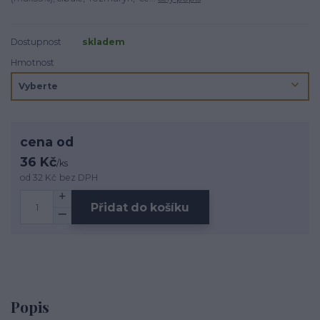
Dostupnost
skladem
Hmotnost
cena od
36 Kč
/
ks
od
32 Kč
bez DPH
Přidat do košíku
Popis