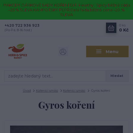
!!!!AKCE!!!! DÁRKOVÉ SADY KOŘENÍ Gril · Healthy · Spicy běžná cena
–25 % SLEVA KAMPOTSKÝ PEPŘ Celá řada běžná cena –20 %
SLEVA
+420 722 936 923
0
ks
0 Kč
(Po-Pá, 8-16 hod.)
Menu
Hledat
Úvod
Kořenící směsi
Kořenící směsi
Gyros koření
Gyros koření