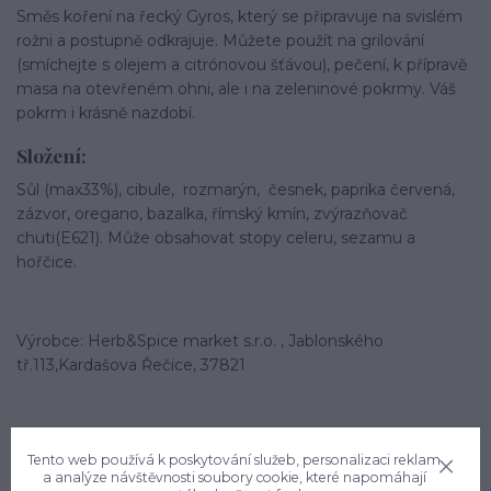
Směs koření na řecký Gyros, který se připravuje na svislém
rožni a postupně odkrajuje. Můžete použít na grilování
(smíchejte s olejem a citrónovou šťávou), pečení, k přípravě
masa na otevřeném ohni, ale i na zeleninové pokrmy. Váš
pokrm i krásně nazdobí.
Složení:
Sůl (max33%), cibule, rozmarýn, česnek, paprika červená,
zázvor, oregano, bazalka, římský kmín, zvýrazňovač
chuti(E621). Může obsahovat stopy celeru, sezamu a
hořčice.
Výrobce: Herb&Spice market s.r.o. , Jablonského
tř.113,Kardašova Řečice, 37821
Tento web používá k poskytování služeb, personalizaci reklam
a analýze návštěvnosti soubory cookie, které napomáhají