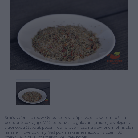
Směs koření na řecký Gyros, který se připravuje na svislém rožni a
postupně odkrajuje. Můžete použít na grilování (smíchejte s olejem a
citrónovou šťávou), pečení, k přípravě masa na otevřeném ohni, ale i
na zeleninové pokrmy. Váš pokrm i krásně nazdobí. Složení: Sůl
(max33%), cibule, rozmarýn, če...
celý popis