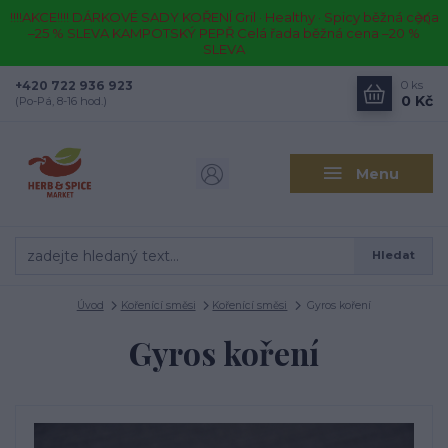
!!!!AKCE!!!! DÁRKOVÉ SADY KOŘENÍ Gril · Healthy · Spicy běžná cena
–25 % SLEVA KAMPOTSKÝ PEPŘ Celá řada běžná cena –20 %
SLEVA
+420 722 936 923
0
ks
0 Kč
(Po-Pá, 8-16 hod.)
Menu
Hledat
Úvod
Kořenící směsi
Kořenící směsi
Gyros koření
Gyros koření