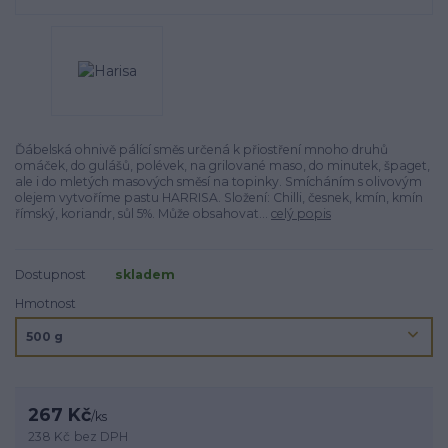
Ďábelská ohnivě pálící směs určená k přiostření mnoho druhů
omáček, do gulášů, polévek, na grilované maso, do minutek, špaget,
ale i do mletých masových směsí na topinky. Smícháním s olivovým
olejem vytvoříme pastu HARRISA. Složení: Chilli, česnek, kmín, kmín
římský, koriandr, sůl 5%. Může obsahovat...
celý popis
Dostupnost
skladem
Hmotnost
267 Kč
/
ks
238 Kč
bez DPH