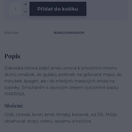
Přidat do košíku
EAN kód:
8594200906009
Popis
Ďábelská ohnivě pálící směs určená k přiostření mnoho
druhů omáček, do gulášů, polévek, na grilované maso, do
minutek, špaget, ale i do mletých masových směsí na
topinky. Smícháním s olivovým olejem vytvoříme pastu
HARRISA.
Složení:
Chilli, česnek, kmín, kmín římský, koriandr, sůl 5%. Může
obsahovat stopy celeru, sezamu a hořčice.