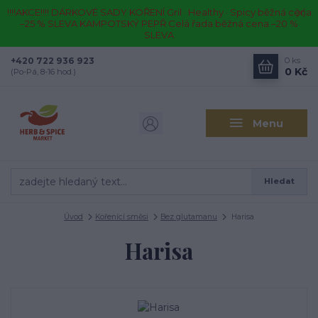
!!!!AKCE!!!! DÁRKOVÉ SADY KOŘENÍ Gril · Healthy · Spicy běžná cena
–25 % SLEVA KAMPOTSKÝ PEPŘ Celá řada běžná cena –20 %
SLEVA
+420 722 936 923
0
ks
0 Kč
(Po-Pá, 8-16 hod.)
Menu
Hledat
Úvod
Kořenící směsi
Bez glutamanu
Harisa
Harisa