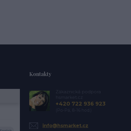
Kontakty
Zákaznická podpora
hsmarket.cz
+420 722 936 923
(Po-Pá, 8-16 hod.)
info@hsmarket.cz