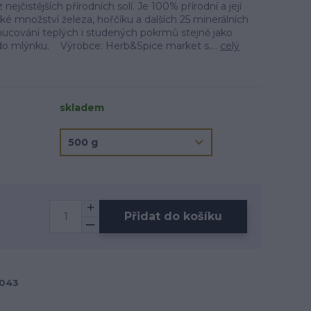
 nejčistějších přírodních solí. Je 100% přírodní a její
ké množství železa, hořčíku a dalších 25 minerálních
hucování teplých i studených pokrmů stejně jako
t do mlýnku. Výrobce: Herb&Spice market s....
celý
skladem
Přidat do košíku
043