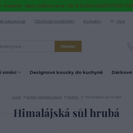
il · Healthy · Spicy běžná cena –25 % SLEVA KAMPOTSKÝ P
ak nakupovat
Obchodní podmínky
Kontakty
Více
Hledat
í směsi
Designové kousky do kuchyně
Dárkové
Úvod
Koření jednodruhové
Koření
Himalájská sůl hrubá
Himalájská sůl hrubá