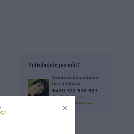
Potřebujete poradit?
Zákaznická podpora
hsmarket.cz
+420 722 936 923
(Po-Pá, 8-16 hod.)
info@hsmarket.cz
y
cy/
Zboží zařazeno v