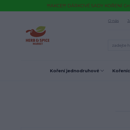
!!!!AKCE!!!! DÁRKOVÉ SADY KOŘENÍ Gr
O nás
J
Koření jednodruhové
Kořeníc