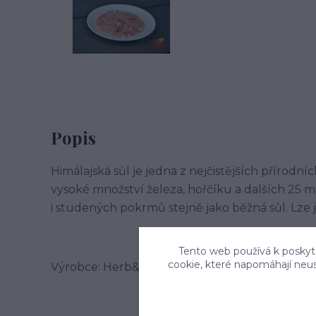
Popis
Himálajská sůl je jedna z nejčistějších přírodníc
vysoké množství železa, hořčíku a dalších 25 m
i studených pokrmů stejně jako běžná sůl. Lze 
Tento web používá k poskyto
cookie, které napomáhají neu
Výrobce: Herb&Spice market s.r.o. , Jablonského