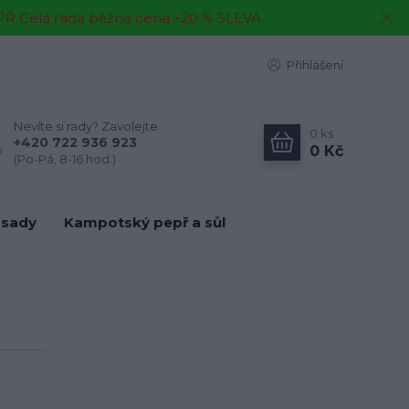
EPŘ Celá řada běžná cena –20 % SLEVA
Přihlášení
Nevíte si rady? Zavolejte.
0
ks
+420 722 936 923
0 Kč
(Po-Pá, 8-16 hod.)
 sady
Kampotský pepř a sůl