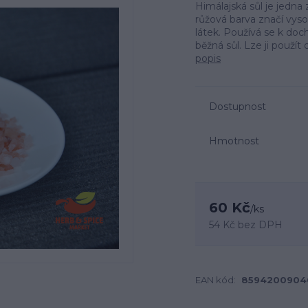
Himálajská sůl je jedna z
růžová barva značí vyso
látek. Používá se k doc
běžná sůl. Lze ji použí
popis
Dostupnost
Hmotnost
60 Kč
/
ks
54 Kč
bez DPH
EAN kód:
8594200904