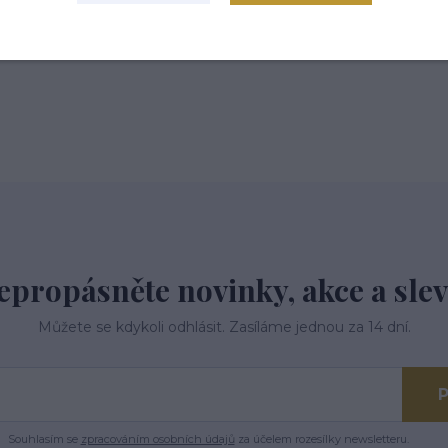
epropásněte novinky, akce a slev
Můžete se kdykoli odhlásit. Zasíláme jednou za 14 dní.
P
Souhlasím se
zpracováním osobních údajů
za účelem rozesílky newsletteru.