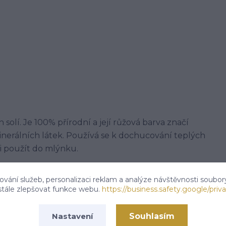
h solí. Je 100% přírodní a její růžová barva značí
inerálních látek. Používá se k dochucování teplých
ji použít do mlýnku.
vání služeb, personalizaci reklam a analýze návštěvnosti soubor
stále zlepšovat funkce webu.
https://business.safety.google/priva
 tř.113,Kardašova Řečice, 37821
Souhlasím
Nastavení