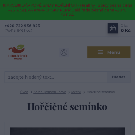
!!!!AKCE!!!! DÁRKOVÉ SADY KOŘENÍ Gril · Healthy · Spicy běžná cena
–25 % SLEVA KAMPOTSKÝ PEPŘ Celá řada běžná cena –20 %
SLEVA
+420 722 936 923
0
ks
0 Kč
(Po-Pá, 8-16 hod.)
Menu
Hledat
Úvod
Koření jednodruhové
Koření
Hořčičné semínko
Hořčičné semínko