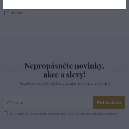
Koření
Nepropásněte novinky,
akce a slevy!
Můžete se kdykoli odhlásit. Zasíláme jednou za 14 dní.
Přihlásit se
Souhlasím se
zpracováním osobních údajů
za účelem rozesílky newsletteru.