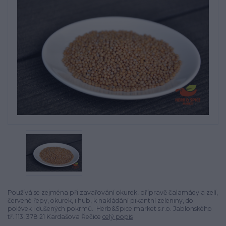
Používá se zejména při zavařování okurek, přípravě čalamády a zelí,
červené řepy, okurek, i hub, k nakládání pikantní zeleniny, do
polévek i dušených pokrmů. Herb&Spice market s.r.o. Jablonského
tř. 113, 378 21 Kardašova Řečice
celý popis