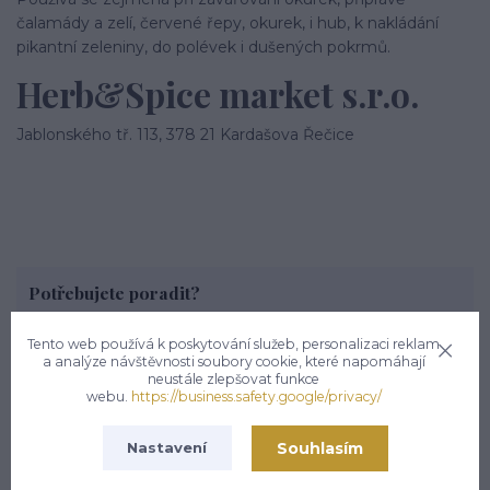
čalamády a zelí, červené řepy, okurek, i hub, k nakládání
pikantní zeleniny, do polévek i dušených pokrmů.
Herb&Spice market s.r.o.
Jablonského tř. 113, 378 21 Kardašova Řečice
Potřebujete poradit?
Zákaznická podpora hsmarket.cz
Tento web používá k poskytování služeb, personalizaci reklam
+420 722 936 923
a analýze návštěvnosti soubory cookie, které napomáhají
(Po-Pá, 8-16 hod.)
neustále zlepšovat funkce
info@hsmarket.cz
webu.
https://business.safety.google/privacy/
Souhlasím
Nastavení
Zboží zařazeno v kategoriích