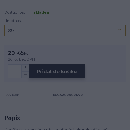
Dostupnost
skladem
Hmotnost
29 Kč
/
ks
26 Kč
bez DPH
Přidat do košíku
EAN kód:
8594200900670
Popis
Používá se zejména při zavařování okurek, přípravě