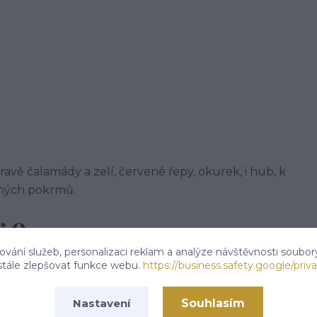
avě čalamády a zelí, červené řepy, okurek, i hub, k
šených pokrmů.
.o.
vání služeb, personalizaci reklam a analýze návštěvnosti soubor
stále zlepšovat funkce webu.
https://business.safety.google/priva
Souhlasím
Nastavení