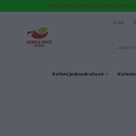
!!!!AKCE!!!! DÁRKOVÉ SADY KOŘENÍ Gr
O nás
J
Koření jednodruhové
Kořeníc