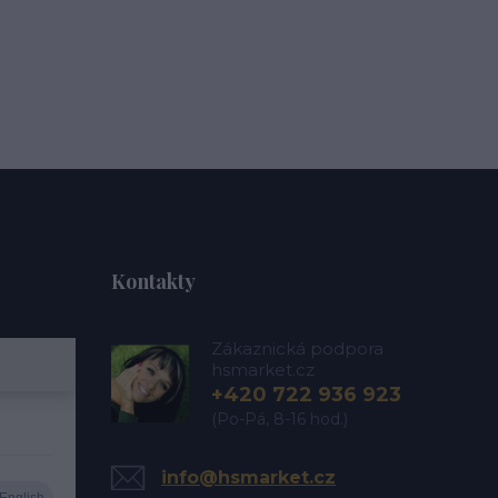
Kontakty
Zákaznická podpora
hsmarket.cz
+420 722 936 923
(Po-Pá, 8-16 hod.)
info@hsmarket.cz