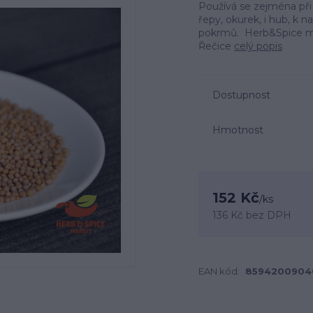
Používá se zejména při 
řepy, okurek, i hub, k n
pokrmů. Herb&Spice mar
Řečice
celý popis
Dostupnost
Hmotnost
152 Kč
/
ks
136 Kč
bez DPH
EAN kód:
8594200904