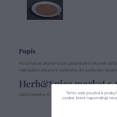
Popis
Používá se zejména při zavařování okurek, přípr
nakládání pikantní zeleniny, do polévek i du
Herb&Spice market s.r
Tento web používá k poskyto
Jablonského tř. 113, 378 21 Kardašova Řečice
cookie, které napomáhají neu