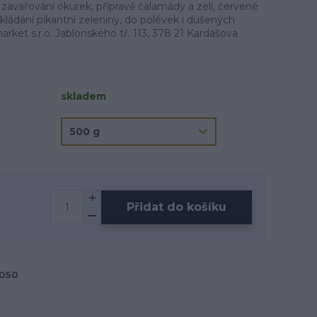
zavařování okurek, přípravě čalamády a zelí, červené
akládání pikantní zeleniny, do polévek i dušených
ket s.r.o. Jablonského tř. 113, 378 21 Kardašova
skladem
Přidat do košíku
050