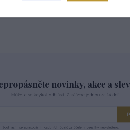
epropásněte novinky, akce a slev
Můžete se kdykoli odhlásit. Zasíláme jednou za 14 dní.
P
Souhlasím se
zpracováním osobních údajů
za účelem rozesílky newsletteru.