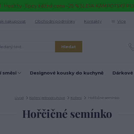
il · Healthy · Spicy běžná cena –25 % SLEVA KAMPOTSKÝ P
ak nakupovat
Obchodní podmínky
Kontakty
Více
Hledat
í směsi
Designové kousky do kuchyně
Dárkové
Úvod
Koření jednodruhové
Koření
Hořčičné semínko
Hořčičné semínko