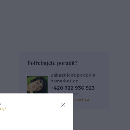
Potřebujete poradit?
Zákaznická podpora
hsmarket.cz
+420 722 936 923
(Po-Pá, 8-16 hod.)
info@hsmarket.cz
y
cy/
Zboží zařazeno v