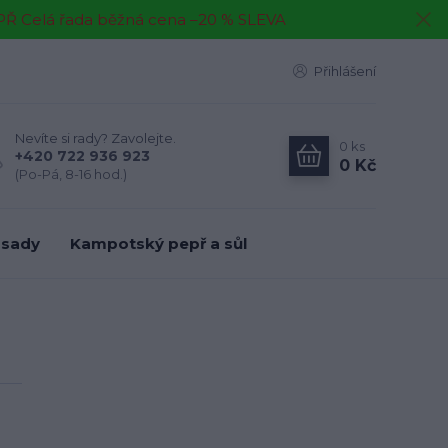
EPŘ Celá řada běžná cena –20 % SLEVA
Přihlášení
Nevíte si rady? Zavolejte.
0
ks
+420 722 936 923
0 Kč
(Po-Pá, 8-16 hod.)
 sady
Kampotský pepř a sůl