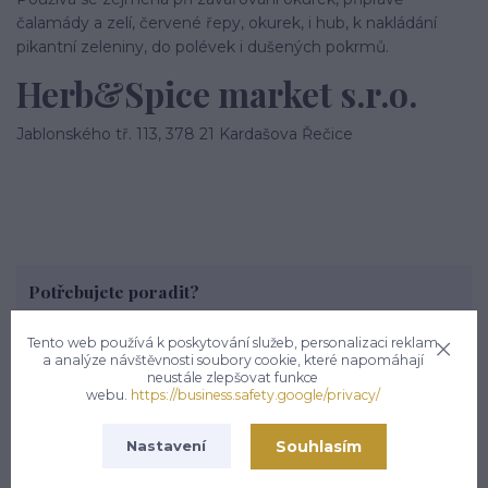
čalamády a zelí, červené řepy, okurek, i hub, k nakládání
pikantní zeleniny, do polévek i dušených pokrmů.
Herb&Spice market s.r.o.
Jablonského tř. 113, 378 21 Kardašova Řečice
Potřebujete poradit?
Zákaznická podpora hsmarket.cz
Tento web používá k poskytování služeb, personalizaci reklam
+420 722 936 923
a analýze návštěvnosti soubory cookie, které napomáhají
(Po-Pá, 8-16 hod.)
neustále zlepšovat funkce
info@hsmarket.cz
webu.
https://business.safety.google/privacy/
Souhlasím
Nastavení
Zboží zařazeno v kategoriích