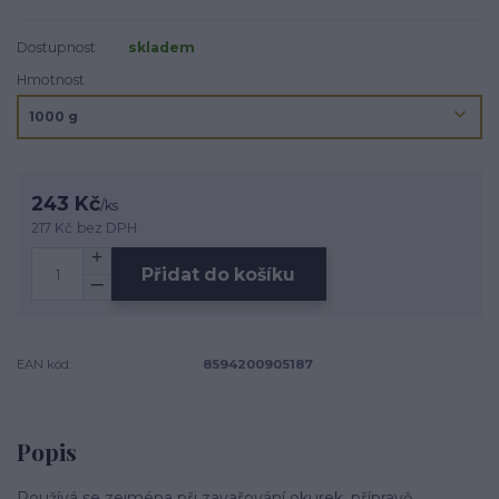
Dostupnost
skladem
Hmotnost
243 Kč
/
ks
217 Kč
bez DPH
Přidat do košíku
EAN kód:
8594200905187
Popis
Používá se zejména při zavařování okurek, přípravě