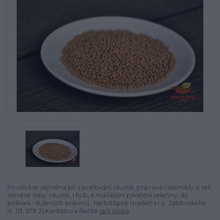
Používá se zejména při zavařování okurek, přípravě čalamády a zelí,
červené řepy, okurek, i hub, k nakládání pikantní zeleniny, do
polévek i dušených pokrmů. Herb&Spice market s.r.o. Jablonského
tř. 113, 378 21 Kardašova Řečice
celý popis