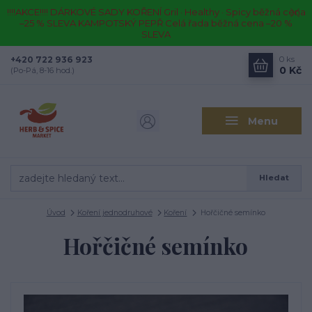
!!!!AKCE!!!! DÁRKOVÉ SADY KOŘENÍ Gril · Healthy · Spicy běžná cena
–25 % SLEVA KAMPOTSKÝ PEPŘ Celá řada běžná cena –20 %
SLEVA
+420 722 936 923
0
ks
0 Kč
(Po-Pá, 8-16 hod.)
Menu
Hledat
Úvod
Koření jednodruhové
Koření
Hořčičné semínko
Hořčičné semínko