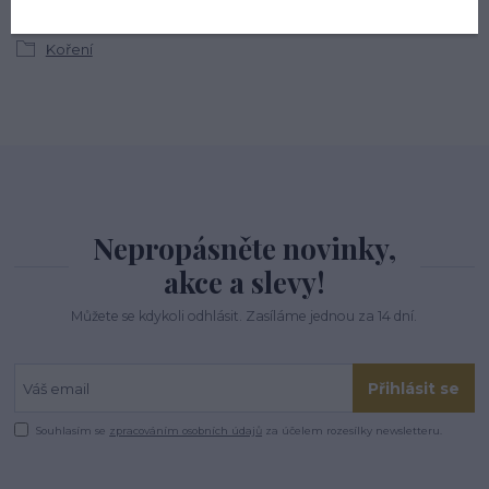
Koření
Nepropásněte novinky,
akce a slevy!
Můžete se kdykoli odhlásit. Zasíláme jednou za 14 dní.
Přihlásit se
Souhlasím se
zpracováním osobních údajů
za účelem rozesílky newsletteru.