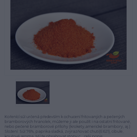
Kořenící sůl určená především k ochucení fritovaných a pečených
bramborových hranolek, můžeme ji ale použít i na ostatní fritované,
nebo pečené bramborové přílohy (krokety,americké brambory, aj.)
Složení: Sůl 76%, paprika sladká, zvýrazňovač chuti(E621), cibule,
kouřové aroma. Může obsahovat stopy c...
celý popis