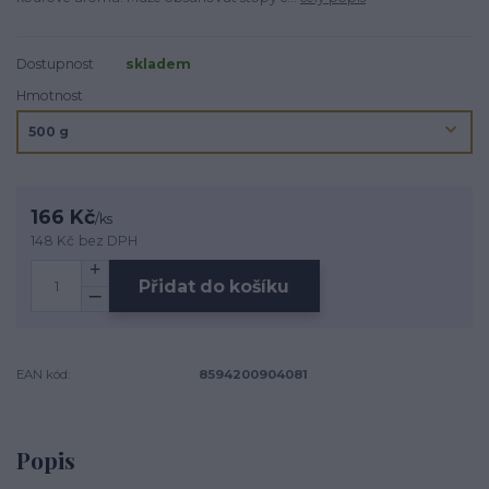
Dostupnost
skladem
Hmotnost
166 Kč
/
ks
148 Kč
bez DPH
Přidat do košíku
EAN kód:
8594200904081
Popis