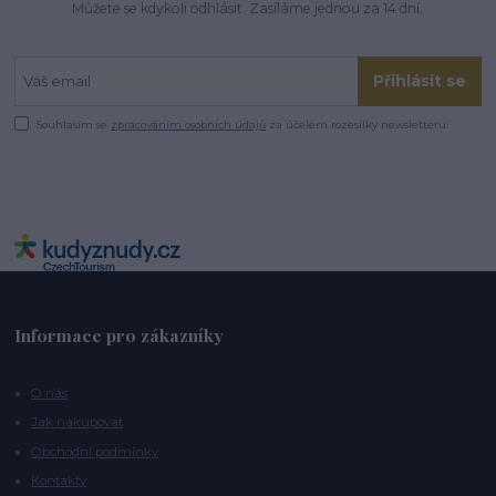
Můžete se kdykoli odhlásit. Zasíláme jednou za 14 dní.
Přihlásit se
Souhlasím se
zpracováním osobních údajů
za účelem rozesílky newsletteru.
Informace pro zákazníky
O nás
Jak nakupovat
Obchodní podmínky
Kontakty