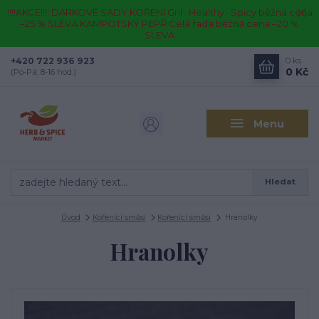
!!!!AKCE!!!! DÁRKOVÉ SADY KOŘENÍ Gril · Healthy · Spicy běžná cena
–25 % SLEVA KAMPOTSKÝ PEPŘ Celá řada běžná cena –20 %
SLEVA
+420 722 936 923
0
ks
0 Kč
(Po-Pá, 8-16 hod.)
Menu
Hledat
Úvod
Kořenící směsi
Kořenící směsi
Hranolky
Hranolky