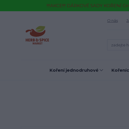
!!!!AKCE!!!! DÁRKOVÉ SADY KOŘENÍ Gr
O nás
J
Koření jednodruhové
Kořeníc