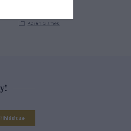
kategoriích
Kořenící směsi
y!
řihlásit se