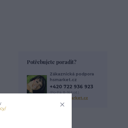
Potřebujete poradit?
Zákaznická podpora
hsmarket.cz
+420 722 936 923
(Po-Pá, 8-16 hod.)
info@hsmarket.cz
y
cy/
Zboží zařazeno v