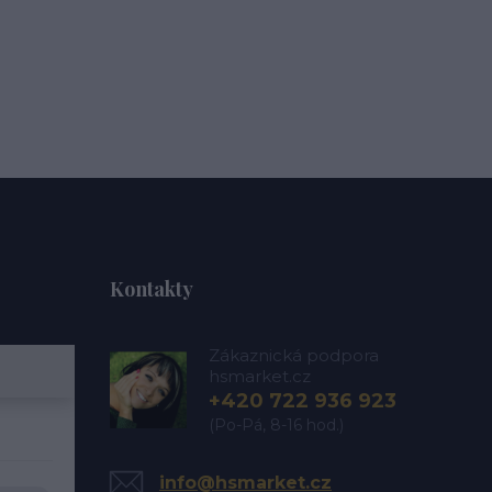
Kontakty
Zákaznická podpora
hsmarket.cz
+420 722 936 923
(Po-Pá, 8-16 hod.)
info@hsmarket.cz