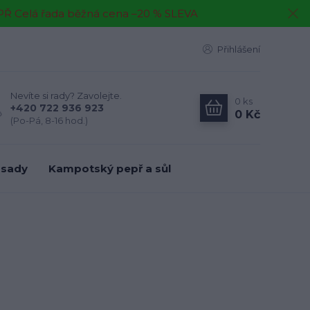
EPŘ Celá řada běžná cena –20 % SLEVA
Přihlášení
Nevíte si rady? Zavolejte.
0
ks
+420 722 936 923
0 Kč
(Po-Pá, 8-16 hod.)
 sady
Kampotský pepř a sůl