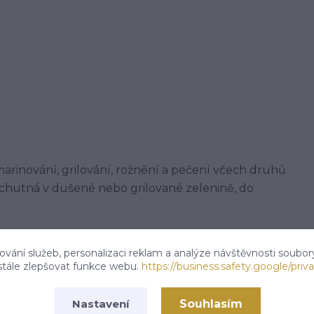
arinování, grilování, rožnění a pečení včech druhů
chutná v dušené nebo grilované zelenině, do
vání služeb, personalizaci reklam a analýze návštěvnosti soubor
 paprika sladká, zvýrazňovač chuti(E621), HOŘČICE,
stále zlepšovat funkce webu.
https://business.safety.google/priva
 celeru a sezamu.
Souhlasím
Nastavení