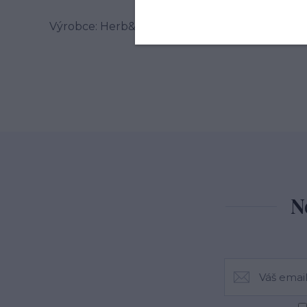
Výrobce: Herb&Spice market s.r.o. , Jablonského
N