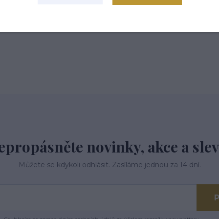
 tř.113,Kardašova Řečice, 37821
epropásněte novinky, akce a slev
Můžete se kdykoli odhlásit. Zasíláme jednou za 14 dní.
P