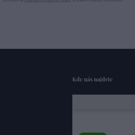
Souhlasím se
zpracováním osobních údajů
za účelem rozesílky newsletteru.
Kde nás najdete