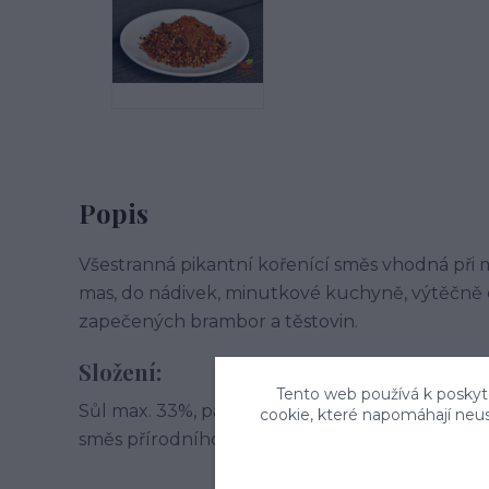
Popis
Všestranná pikantní kořenící směs vhodná při m
mas, do nádivek, minutkové kuchyně, výtěčně 
zapečených brambor a těstovin.
Složení:
Tento web používá k poskyto
Sůl max. 33%, paprikové floky, hořčice, cibule,
cookie, které napomáhají neu
směs přírodního koření. Může obsahovat stopy