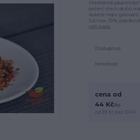
Všestranná pikantní koř
pečení včech druhů mas
dušené nebo grilované 
Sůl max. 33%, paprikové 
celý popis
Dostupnost
Hmotnost
cena od
44 Kč
/
ks
od
39 Kč
bez DPH