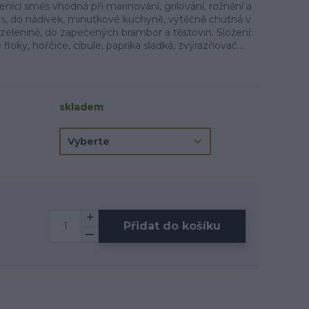
enící směs vhodná při marinování, grilování, rožnění a
, do nádivek, minutkové kuchyně, výtěčně chutná v
zelenině, do zapečených brambor a těstovin. Složení:
floky, hořčice, cibule, paprika sladká, zvýrazňovač...
skladem
Přidat do košíku