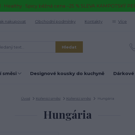
il · Healthy · Spicy běžná cena –25 % SLEVA KAMPOTSKÝ P
ak nakupovat
Obchodní podmínky
Kontakty
Více
Hledat
í směsi
Designové kousky do kuchyně
Dárkové
Úvod
Kořenící směsi
Kořenící směsi
Hungária
Hungária