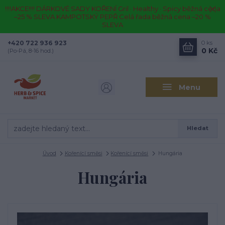
!!!!AKCE!!!! DÁRKOVÉ SADY KOŘENÍ Gril · Healthy · Spicy běžná cena
–25 % SLEVA KAMPOTSKÝ PEPŘ Celá řada běžná cena –20 %
SLEVA
+420 722 936 923
0
ks
0 Kč
(Po-Pá, 8-16 hod.)
Menu
Hledat
Úvod
Kořenící směsi
Kořenící směsi
Hungária
Hungária