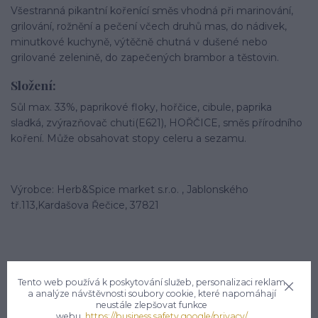
Všestranná pikantní kořenící směs vhodná při marinování,
grilování, rožnění a pečení včech druhů mas, do nádivek,
minutkové kuchyně, výtěčně chutná v dušené nebo
grilované zelenině, do zapečených brambor a těstovin.
Složení:
Sůl max. 33%, paprikové floky, hořčice, cibule, paprika
sladká, zvýrazňovač chuti(E621), HOŘČICE, směs přírodního
koření. Může obsahovat stopy celeru a sezamu.
Výrobce: Herb&Spice market s.r.o. , Jablonského
tř.113,Kardašova Řečice, 37821
Tento web používá k poskytování služeb, personalizaci reklam
a analýze návštěvnosti soubory cookie, které napomáhají
neustále zlepšovat funkce
Potřebujete poradit?
webu.
https://business.safety.google/privacy/