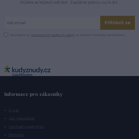
Můžete se kdykoli odhlásit. Zasíláme jednou za 14 dní.
Přihlásit se
Souhlasím se
zpracováním osobních údajů
za účelem rozesílky newsletteru.
Informace pro zákazníky
O nás
Jak nakupovat
Obchodní podmínky
Kontakty