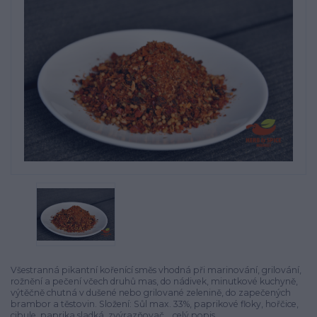
Všestranná pikantní kořenící směs vhodná při marinování, grilování,
rožnění a pečení včech druhů mas, do nádivek, minutkové kuchyně,
výtěčně chutná v dušené nebo grilované zelenině, do zapečených
brambor a těstovin. Složení: Sůl max. 33%, paprikové floky, hořčice,
cibule, paprika sladká, zvýrazňovač...
celý popis