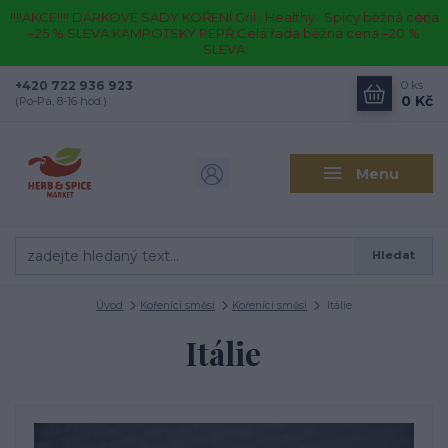
!!!!AKCE!!!! DÁRKOVÉ SADY KOŘENÍ Gril · Healthy · Spicy běžná cena
–25 % SLEVA KAMPOTSKÝ PEPŘ Celá řada běžná cena –20 %
SLEVA
+420 722 936 923
0
ks
0 Kč
(Po-Pá, 8-16 hod.)
Menu
Hledat
Úvod
Kořenící směsi
Kořenící směsi
Itálie
Itálie