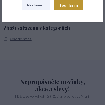
(Po-Pá, 8-16 hod.)
Souhlasím
Nastavení
info@hsmarket.cz
Zboží zařazeno v kategoriích
Kořenící směsi
Nepropásněte novinky,
akce a slevy!
Můžete se kdykoli odhlásit. Zasíláme jednou za 14 dní.