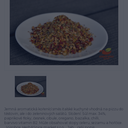
Jemná aromatická kořenící směs italské kuchyně vhodná na pizzu do
těstovin, ale i do zeleninových salátů. Složení: Sůl max. 34%,
paprikové floky, česnek, cibule, oregano, bazalka, chilli,
barvivo:vitamin B2. Může obsahovat stopy celeru, sezamu a hořčice.
Výrobce: Herb&Spice market s.r.o. , Jab...
celý popis