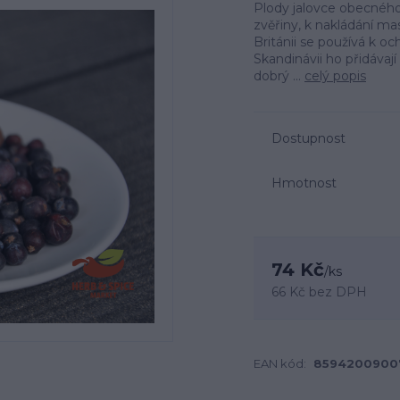
Plody jalovce obecného 
zvěřiny, k nakládání m
Británii se používá k oc
Skandinávii ho přidávaj
dobrý ...
celý popis
Dostupnost
Hmotnost
74 Kč
/
ks
66 Kč
bez DPH
EAN kód:
8594200900