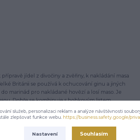
řípravě jídel z divočiny a zvěřiny, k nakládání masa
lké Británii se používá k ochucování ginu a jiných
jí do marinád pro nakládané hovězí a losí maso. Je
usou. Dobře se kombinuje s bobkovým listem,
vání služeb, personalizaci reklam a analýze návštěvnosti soubor
stále zlepšovat funkce webu.
https://business.safety.google/priva
 tř.113,Kardašova Řečice, 37821
Souhlasím
Nastavení