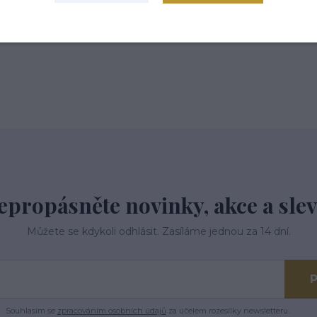
epropásněte novinky, akce a slev
Můžete se kdykoli odhlásit. Zasíláme jednou za 14 dní.
P
Souhlasím se
zpracováním osobních údajů
za účelem rozesílky newsletteru.