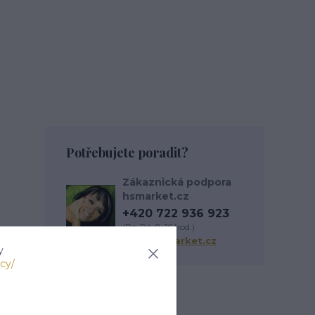
Potřebujete poradit?
Zákaznická podpora
hsmarket.cz
+420 722 936 923
(Po-Pá, 8-16 hod.)
info@hsmarket.cz
y
cy/
Zboží zařazeno v