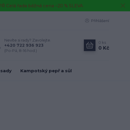
EPŘ Celá řada běžná cena –20 % SLEVA
Přihlášení
Nevíte si rady? Zavolejte.
0
ks
+420 722 936 923
0 Kč
(Po-Pá, 8-16 hod.)
 sady
Kampotský pepř a sůl