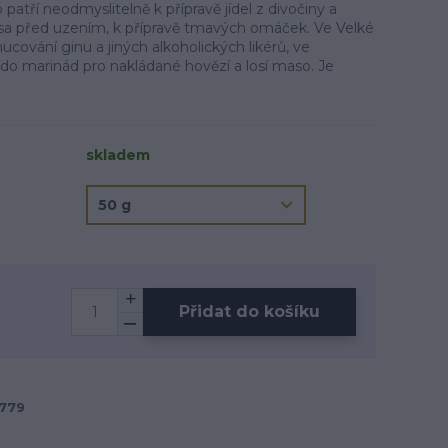
patří neodmyslitelně k přípravě jídel z divočiny a
asa před uzením, k přípravě tmavých omáček. Ve Velké
hucování ginu a jiných alkoholických likérů, ve
í do marinád pro nakládané hovězí a losí maso. Je
skladem
Přidat do košíku
779