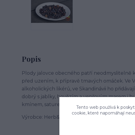
Popis
Plody jalovce obecného patří neodmyslitelně k p
před uzením, k přípravě tmavých omáček. Ve Ve
alkoholických likérů, ve Skandinávii ho přidáva
dobrý s jablky, hovězím a vepřovým masem i h
kmínem, saturejkou a tymiánem.
Tento web používá k poskyto
cookie, které napomáhají neu
Výrobce: Herb&Spice market s.r.o. , Jablonského