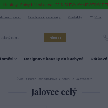
il · Healthy · Spicy běžná cena –25 % SLEVA KAMPOTSKÝ P
ak nakupovat
Obchodní podmínky
Kontakty
Více
Hledat
í směsi
Designové kousky do kuchyně
Dárkové
Úvod
Koření jednodruhové
Koření
Jalovec celý
Jalovec celý