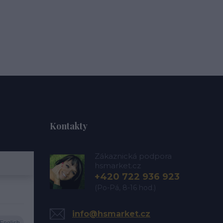
Kontakty
Zákaznická podpora
hsmarket.cz
+420 722 936 923
(Po-Pá, 8-16 hod.)
info@hsmarket.cz