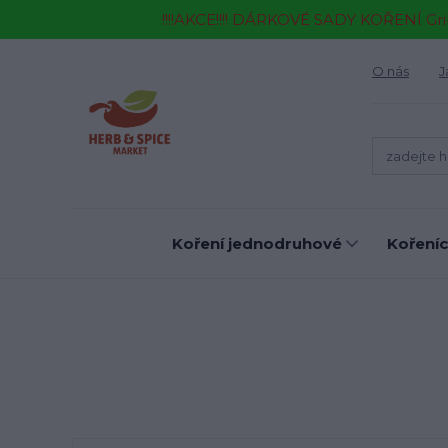
!!!!AKCE!!!! DÁRKOVÉ SADY KOŘENÍ Gr
O nás
J
Koření jednodruhové
Kořeníc