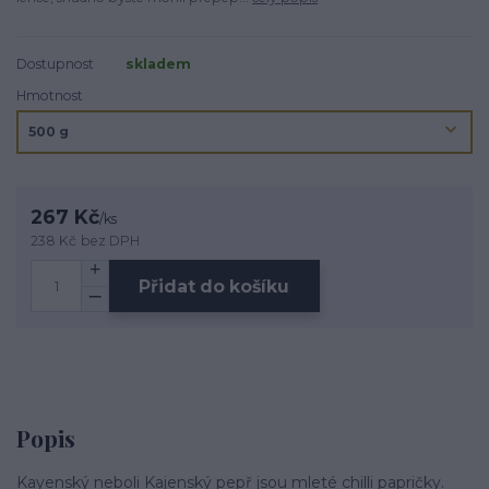
Dostupnost
skladem
Hmotnost
267 Kč
/
ks
238 Kč
bez DPH
Přidat do košíku
Popis
Kayenský neboli Kajenský pepř jsou mleté chilli papričky.