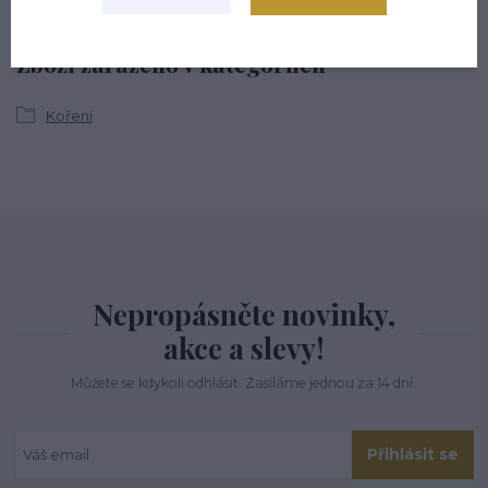
Zboží zařazeno v kategoriích
Koření
Nepropásněte novinky,
akce a slevy!
Můžete se kdykoli odhlásit. Zasíláme jednou za 14 dní.
Přihlásit se