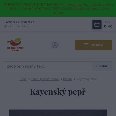
!!!!AKCE!!!! DÁRKOVÉ SADY KOŘENÍ Gril · Healthy · Spicy běžná cena
–25 % SLEVA KAMPOTSKÝ PEPŘ Celá řada běžná cena –20 %
SLEVA
+420 722 936 923
0
ks
0 Kč
(Po-Pá, 8-16 hod.)
Menu
Hledat
Úvod
Koření jednodruhové
Koření
Kayenský pepř
Kayenský pepř