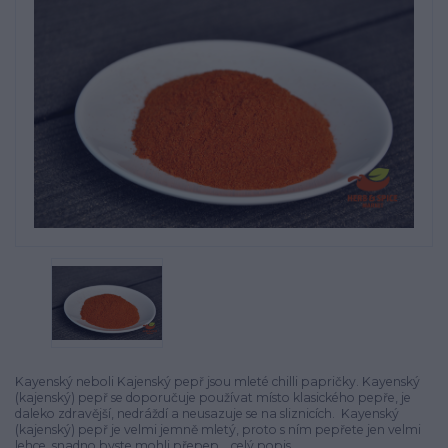
Kayenský neboli Kajenský pepř jsou mleté chilli papričky. Kayenský
(kajenský) pepř se doporučuje používat místo klasického pepře, je
daleko zdravější, nedráždí a neusazuje se na sliznicích. Kayenský
(kajenský) pepř je velmi jemně mletý, proto s ním pepřete jen velmi
lehce, snadno byste mohli přepep...
celý popis