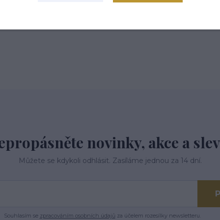
epropásněte novinky, akce a slev
Můžete se kdykoli odhlásit. Zasíláme jednou za 14 dní.
P
Souhlasím se
zpracováním osobních údajů
za účelem rozesílky newsletteru.