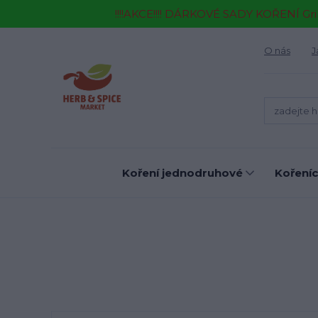
!!!!AKCE!!!! DÁRKOVÉ SADY KOŘENÍ Gr
O nás
J
Koření jednodruhové
Kořeníc