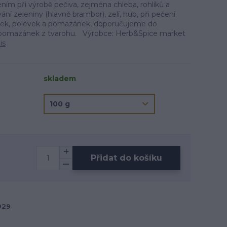
ím při výrobě pečiva, zejména chleba, rohlíků a
ání zeleniny (hlavně brambor), zelí, hub, při pečení
ek, polévek a pomazánek, doporučujeme do
pomazánek z tvarohu. Výrobce: Herb&Spice market
is
skladem
Přidat do košíku
929