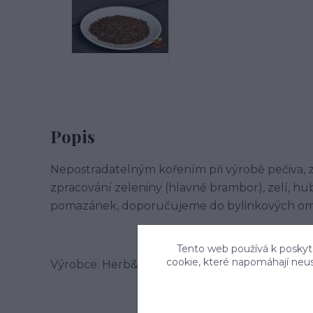
Popis
Nepostradatelným kořením při výrobě pečiva, z
zpracování zeleniny (hlavně brambor), zelí, hu
pomazánek, doporučujeme do bylinkových om
Tento web používá k poskyto
cookie, které napomáhají neu
Výrobce: Herb&Spice market s.r.o. , Jablonského