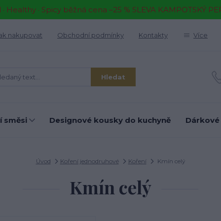
il · Healthy · Spicy běžná cena –25 % SLEVA KAMPOTSKÝ P
ak nakupovat
Obchodní podmínky
Kontakty
Více
Hledat
í směsi
Designové kousky do kuchyně
Dárkové
Úvod
Koření jednodruhové
Koření
Kmín celý
Kmín celý