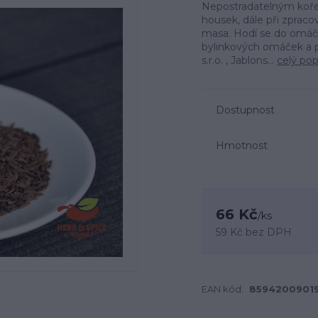
Nepostradatelným kořen
housek, dále při zpracov
masa. Hodí se do omáč
bylinkových omáček a 
s.r.o. , Jablons...
celý pop
Dostupnost
Hmotnost
66 Kč
/
ks
59 Kč
bez DPH
EAN kód:
8594200901