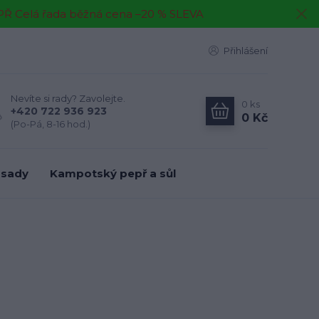
EPŘ Celá řada běžná cena –20 % SLEVA
Přihlášení
Nevíte si rady? Zavolejte.
0
ks
+420 722 936 923
0 Kč
(Po-Pá, 8-16 hod.)
 sady
Kampotský pepř a sůl