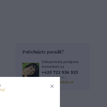
Potřebujete poradit?
Zákaznická podpora
hsmarket.cz
+420 722 936 923
(Po-Pá, 8-16 hod.)
info@hsmarket.cz
y
cy/
Zboží zařazeno v