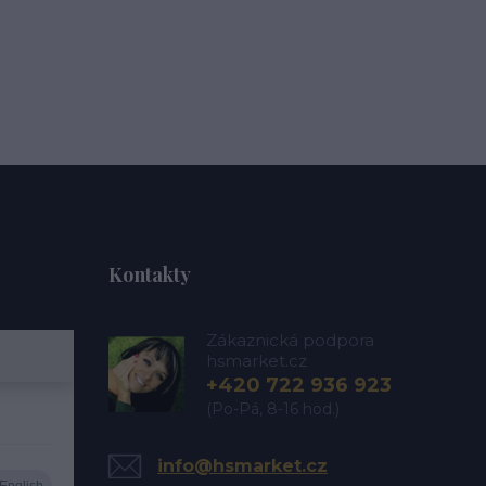
Kontakty
Zákaznická podpora
hsmarket.cz
+420 722 936 923
(Po-Pá, 8-16 hod.)
info@hsmarket.cz