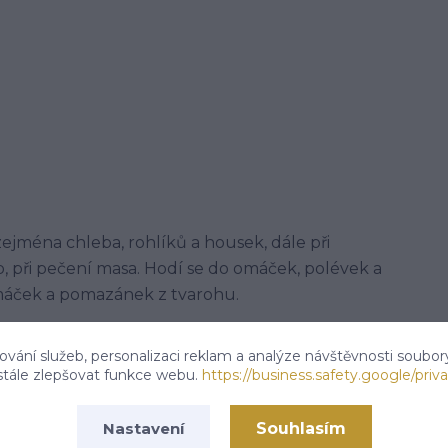
ejména chleba, rohlíků a housek, dále při
b, při pečení masa. Hodí se do omáček, polévek a
áček a pomazánek z tvarohu.
vání služeb, personalizaci reklam a analýze návštěvnosti soubor
stále zlepšovat funkce webu.
https://business.safety.google/priva
 tř.113,Kardašova Řečice, 37821
Souhlasím
Nastavení