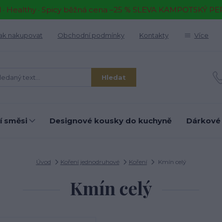
il · Healthy · Spicy běžná cena –25 % SLEVA KAMPOTSKÝ P
ak nakupovat
Obchodní podmínky
Kontakty
Více
Hledat
í směsi
Designové kousky do kuchyně
Dárkové
Úvod
Koření jednodruhové
Koření
Kmín celý
Kmín celý