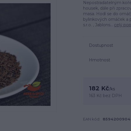
Nepostradatelným kořen
housek, dále při zpracov
masa. Hodí se do omáč
bylinkových omáček a 
s.r.o. , Jablons...
celý pop
Dostupnost
Hmotnost
182 Kč
/
ks
163 Kč
bez DPH
EAN kód:
8594200904