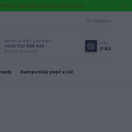
EPŘ Celá řada běžná cena –20 % SLEVA
Přihlášení
Nevíte si rady? Zavolejte.
0
ks
+420 722 936 923
0 Kč
(Po-Pá, 8-16 hod.)
 sady
Kampotský pepř a sůl