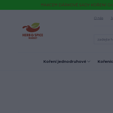
!!!!AKCE!!!! DÁRKOVÉ SADY KOŘENÍ Gr
O nás
J
Koření jednodruhové
Kořeníc