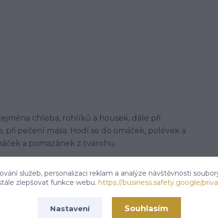
ejména chleba, rohlíků a housek, dále při
b, při pečení masa. Hodí se do omáček, polévek a
áček a pomazánek z tvarohu.
vání služeb, personalizaci reklam a analýze návštěvnosti soubor
stále zlepšovat funkce webu.
https://business.safety.google/priva
 tř.113,Kardašova Řečice, 37821
Souhlasím
Nastavení