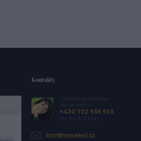
Kontakty
Zákaznická podpora
hsmarket.cz
+420 722 936 923
(Po-Pá, 8-16 hod.)
info@hsmarket.cz