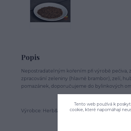
Popis
Nepostradatelným kořením při výrobě pečiva, z
zpracování zeleniny (hlavně brambor), zelí, hu
pomazánek, doporučujeme do bylinkových om
Tento web používá k poskyto
cookie, které napomáhají neu
Výrobce: Herb&Spice market s.r.o. , Jablonského