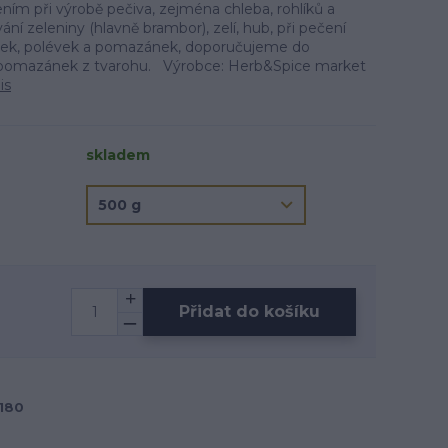
ím při výrobě pečiva, zejména chleba, rohlíků a
ání zeleniny (hlavně brambor), zelí, hub, při pečení
ek, polévek a pomazánek, doporučujeme do
pomazánek z tvarohu. Výrobce: Herb&Spice market
is
skladem
Přidat do košíku
180