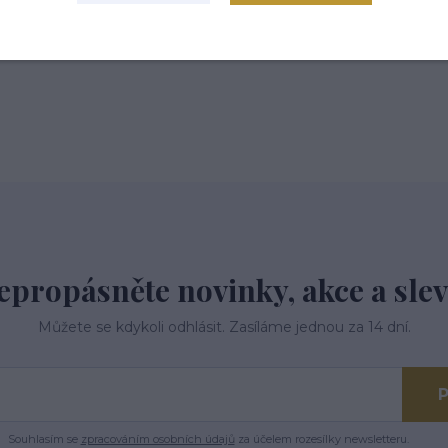
epropásněte novinky, akce a slev
Můžete se kdykoli odhlásit. Zasíláme jednou za 14 dní.
P
Souhlasím se
zpracováním osobních údajů
za účelem rozesílky newsletteru.