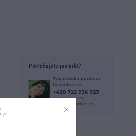
Potřebujete poradit?
Zákaznická podpora
hsmarket.cz
+420 722 936 923
(Po-Pá, 8-16 hod.)
info@hsmarket.cz
y
cy/
Zboží zařazeno v