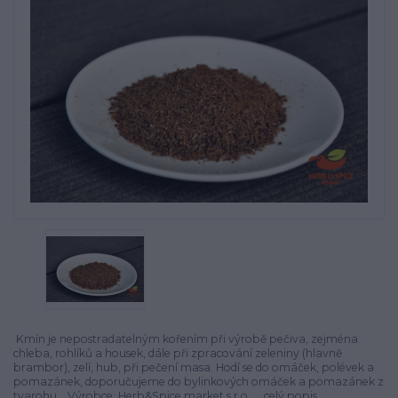
Kmín je nepostradatelným kořením při výrobě pečiva, zejména
chleba, rohlíků a housek, dále při zpracování zeleniny (hlavně
brambor), zelí, hub, při pečení masa. Hodí se do omáček, polévek a
pomazánek, doporučujeme do bylinkových omáček a pomazánek z
tvarohu. Výrobce: Herb&Spice market s.r.o. ...
celý popis