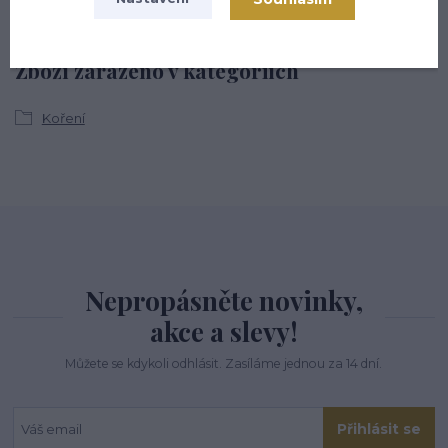
Zboží zařazeno v kategoriích
Koření
Nepropásněte novinky,
akce a slevy!
Můžete se kdykoli odhlásit. Zasíláme jednou za 14 dní.
Přihlásit se