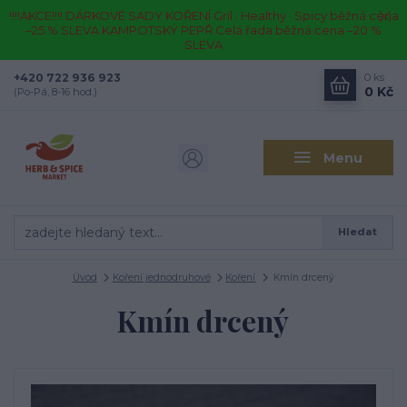
!!!!AKCE!!!! DÁRKOVÉ SADY KOŘENÍ Gril · Healthy · Spicy běžná cena
–25 % SLEVA KAMPOTSKÝ PEPŘ Celá řada běžná cena –20 %
SLEVA
+420 722 936 923
0
ks
0 Kč
(Po-Pá, 8-16 hod.)
Menu
Hledat
Úvod
Koření jednodruhové
Koření
Kmín drcený
Kmín drcený