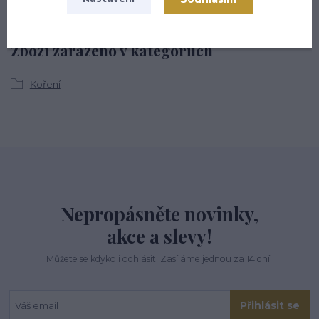
Zboží zařazeno v kategoriích
Koření
Nepropásněte novinky,
akce a slevy!
Můžete se kdykoli odhlásit. Zasíláme jednou za 14 dní.
Přihlásit se