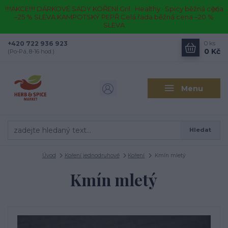
!!!!AKCE!!!! DÁRKOVÉ SADY KOŘENÍ Gril · Healthy · Spicy běžná cena
–25 % SLEVA KAMPOTSKÝ PEPŘ Celá řada běžná cena –20 %
SLEVA
+420 722 936 923
0
ks
0 Kč
(Po-Pá, 8-16 hod.)
Menu
Hledat
Úvod
Koření jednodruhové
Koření
Kmín mletý
Kmín mletý