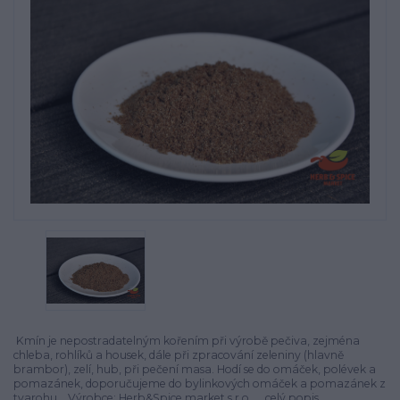
Kmín je nepostradatelným kořením při výrobě pečiva, zejména
chleba, rohlíků a housek, dále při zpracování zeleniny (hlavně
brambor), zelí, hub, při pečení masa. Hodí se do omáček, polévek a
pomazánek, doporučujeme do bylinkových omáček a pomazánek z
tvarohu. Výrobce: Herb&Spice market s.r.o. ...
celý popis