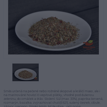
Směs určená na pečené nebo rožněné skopové a králičí maso, ale i
na marinováné hovězí či vepřové plátky, vhodné pod dušenou
zeleninu, do omáček a šťáv. Složení: Sůl (max. 33%), paprika červená,
rozmarýn, bazalka, zvýrazňovač chuti(E621), sušený česnek, cibule,
zázvor, oregano, římský kmín. Může obsa...
celý popis