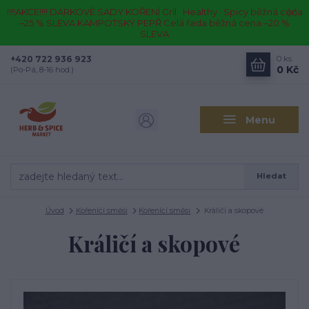
!!!!AKCE!!!! DÁRKOVÉ SADY KOŘENÍ Gril · Healthy · Spicy běžná cena
–25 % SLEVA KAMPOTSKÝ PEPŘ Celá řada běžná cena –20 %
SLEVA
+420 722 936 923
0
ks
0 Kč
(Po-Pá, 8-16 hod.)
Menu
Hledat
Úvod
Kořenící směsi
Kořenící směsi
Králičí a skopové
Králičí a skopové