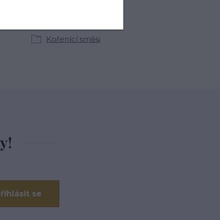
kategoriích
Kořenící směsi
y!
řihlásit se