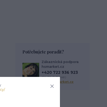
Potřebujete poradit?
Zákaznická podpora
hsmarket.cz
+420 722 936 923
(Po-Pá, 8-16 hod.)
info@hsmarket.cz
y
cy/
Zboží zařazeno v