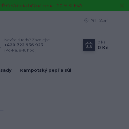
EPŘ Celá řada běžná cena –20 % SLEVA
Přihlášení
Nevíte si rady? Zavolejte.
0
ks
+420 722 936 923
0 Kč
(Po-Pá, 8-16 hod.)
 sady
Kampotský pepř a sůl