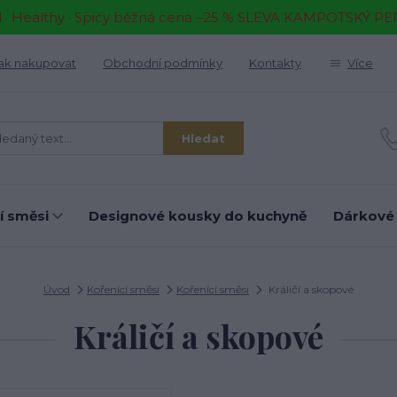
il · Healthy · Spicy běžná cena –25 % SLEVA KAMPOTSKÝ P
ak nakupovat
Obchodní podmínky
Kontakty
Více
Hledat
í směsi
Designové kousky do kuchyně
Dárkové
Úvod
Kořenící směsi
Kořenící směsi
Králičí a skopové
Králičí a skopové