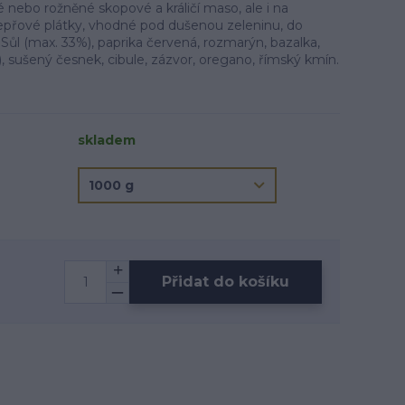
nebo rožněné skopové a králičí maso, ale i na
epřové plátky, vhodné pod dušenou zeleninu, do
 Sůl (max. 33%), paprika červená, rozmarýn, bazalka,
, sušený česnek, cibule, zázvor, oregano, římský kmín.
skladem
Přidat do košíku