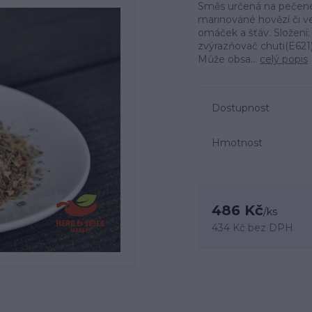
Směs určená na pečené 
marinováné hovězí či v
omáček a šťáv. Složení:
zvýrazňovač chuti(E621)
Může obsa...
celý popis
Dostupnost
Hmotnost
486 Kč
/
ks
434 Kč
bez DPH