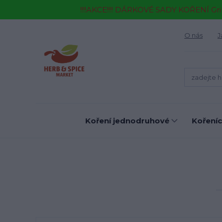
!!!!AKCE!!!! DÁRKOVÉ SADY KOŘENÍ Gr
O nás
J
Koření jednodruhové
Kořeníc