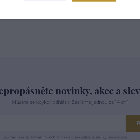
epropásněte novinky, akce a slev
Můžete se kdykoli odhlásit. Zasíláme jednou za 14 dní.
P
Souhlasím se
zpracováním osobních údajů
za účelem rozesílky newsletteru.