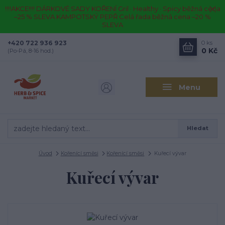
!!!!AKCE!!!! DÁRKOVÉ SADY KOŘENÍ Gril · Healthy · Spicy běžná cena
–25 % SLEVA KAMPOTSKÝ PEPŘ Celá řada běžná cena –20 %
SLEVA
+420 722 936 923
0
ks
0 Kč
(Po-Pá, 8-16 hod.)
Menu
Hledat
Úvod
Kořenící směsi
Kořenící směsi
Kuřecí vývar
Kuřecí vývar