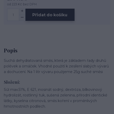
od
223 Kč
bez DPH
Přidat do košíku
Popis
Suchá dehydratovaná směs, která je základem řady druhů
polévek a omáček. Vhodné použití k zesílení slabých vývarů
a dochucení. Na 1 litr vývaru použijeme 25g suché směsi
Složení:
Sůl max.51%, E 621, inosinát sodný, dextróza, bílkovinový
hydrolizát, rostlinný tuk, sušená zelenina, přírodní identické
látky, kyselina citronová, směs koření v proměnlivých
hmotnostních podílech.