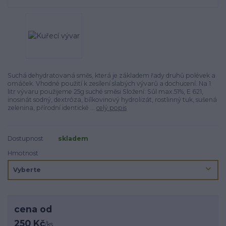
Suchá dehydratovaná směs, která je základem řady druhů polévek a
omáček. Vhodné použití k zesílení slabých vývarů a dochucení. Na 1
litr vývaru použijeme 25g suché směsi Složení: Sůl max.51%, E 621,
inosinát sodný, dextróza, bílkovinový hydrolizát, rostlinný tuk, sušená
zelenina, přírodní identické ...
celý popis
Dostupnost
skladem
Hmotnost
cena od
250 Kč
/
ks